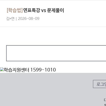
[학습법]
연표특강 vs 문제풀이
김*연 | 2026-08-09
로그