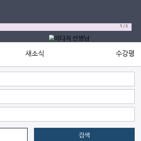
1
/
5
새소식
수강평
검색