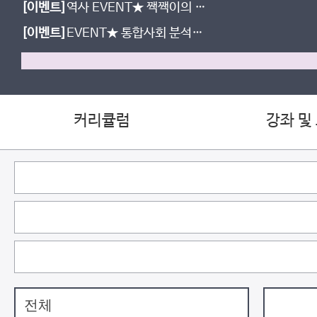
[이벤트]
역사 EVENT★ 짹짹이의 고
민 남기면, 시원한 여름 간식 선물!
[이벤트]
EVENT★ 통합사회 분석집
도 받고, 간식도 먹자!
커리큘럼
강좌 및