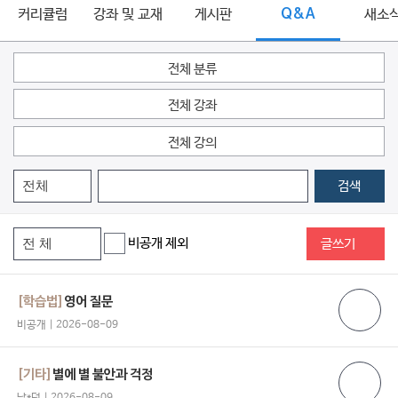
커리큘럼
강좌 및 교재
게시판
Q&A
새소
전체 분류
전체 강좌
전체 강의
검색
비공개 제외
글쓰기
[학습법]
영어 질문
비공개 | 2026-08-09
[기타]
별에 별 불안과 걱정
남*덕 | 2026-08-09