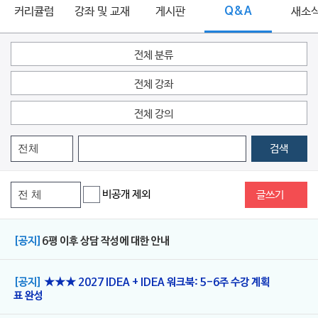
커리큘럼
강좌 및 교재
게시판
Q&A
새소
전체 분류
전체 강좌
전체 강의
검색
비공개 제외
글쓰기
[공지]
6평 이후 상담 작성에 대한 안내
[공지]
★★★ 2027 IDEA + IDEA 워크북: 5-6주 수강 계획
표 완성