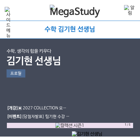
수학 김기현 선생님
수학, 생각의 힘을 키우다
김기현 선생님
프로필
[개강]
▣ 2027 COLLECTION 모의
고사 OT 오픈 ▣
[이벤트]
[당첨자발표] 팀기현 수강 후
기 이벤트
1
/
5