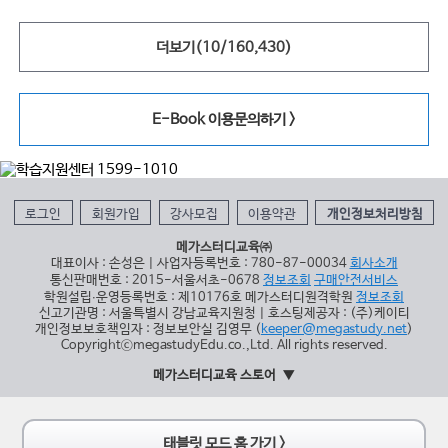
더보기(
10
/
160,430
)
E-Book 이용문의하기 >
로그인
회원가입
강사모집
이용약관
개인정보처리방침
메가스터디교육㈜
대표이사 : 손성은 | 사업자등록번호 : 780-87-00034
회사소개
통신판매번호 : 2015-서울서초-0678
정보조회
구매안전서비스
학원설립∙운영등록번호 : 제10176호 메가스터디원격학원
정보조회
신고기관명 : 서울특별시 강남교육지원청 | 호스팅제공자 : (주)케이티
개인정보보호책임자 : 정보보안실 김영무 (
keeper@megastudy.net
)
CopyrightⓒmegastudyEdu.co.,Ltd. All rights reserved.
메가스터디교육 스토어
태블릿 모드 홈 가기 >