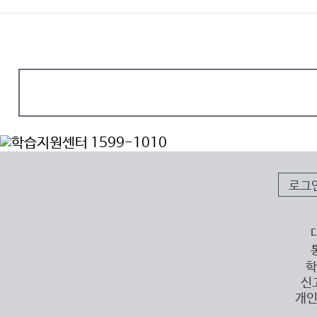
로그
학
신
개인