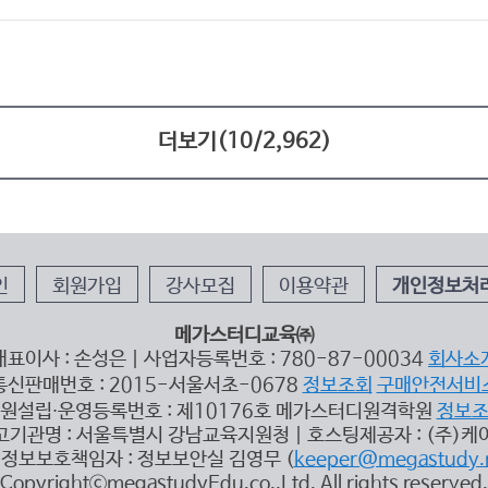
더보기(
10
/
2,962
)
인
회원가입
강사모집
이용약관
개인정보처
메가스터디교육㈜
대표이사 : 손성은 | 사업자등록번호 : 780-87-00034
회사소
통신판매번호 : 2015-서울서초-0678
정보조회
구매안전서비
원설립∙운영등록번호 : 제10176호 메가스터디원격학원
정보
고기관명 : 서울특별시 강남교육지원청 | 호스팅제공자 : (주)케
정보보호책임자 : 정보보안실 김영무 (
keeper@megastudy.
CopyrightⓒmegastudyEdu.co.,Ltd. All rights reserved.