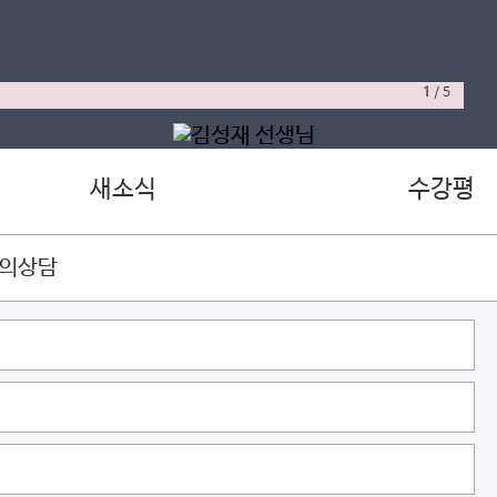
1
/
5
새소식
수강평
강의상담