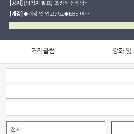
[공지]
[당첨자 발표] 조정식 선생님
여름방학 학습다짐 이벤트
[개강]
◆개강 및 입고완료◆EBS 어휘
개강 - [2027] 의미에 유의해야 할
EBS 어휘
커리큘럼
강좌 및