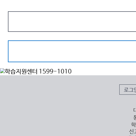
로그
학
신