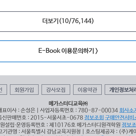
더보기(
10
/
76,144
)
E-Book 이용문의하기 >
인
회원가입
강사모집
이용약관
개인정보처
메가스터디교육㈜
대표이사 : 손성은 | 사업자등록번호 : 780-87-00034
회사소
통신판매번호 : 2015-서울서초-0678
정보조회
구매안전서비
원설립∙운영등록번호 : 제10176호 메가스터디원격학원
정보
고기관명 : 서울특별시 강남교육지원청 | 호스팅제공자 : (주)케