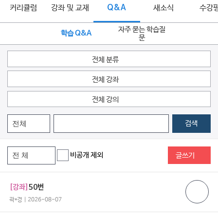
커리큘럼
강좌 및 교재
Q&A
새소식
수강
자주 묻는 학습질
학습 Q&A
문
전체 분류
전체 강좌
전체 강의
검색
비공개 제외
글쓰기
[강좌]
50번
곽*경 | 2026-08-07