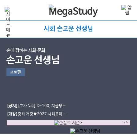
사회 손고운 선생님
손에 잡히는 사회∙문화
손고운 선생님
프로필
[공지]
[고3·N수] D-100, 지금부터
가 중요합니다｜9평·수능까지 사회문
[개강]
강좌 개강♥2027 사회문화 손
화 학습법
끝 모의고사 시즌3
1
/
5