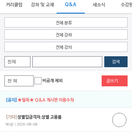
커리큘럼
강좌 및 교재
Q&A
새소식
수강
전체 분류
전체 강좌
전체 강의
검색
비공개 제외
글쓰기
[공지]
★필독★ Q&A 게시판 이용수칙
[기타]
성별입금격차,성별 고용률
박*은 | 2026-08-08