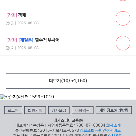
[강좌]
객체
임*균 | 2026-08-08
[강좌]
[재질문]
필수적 부사어
김*호 | 2026-08-08
더보기(
10
/
54,160
)
로그인
회원가입
강사모집
이용약관
개인정보처리방침
메가스터디교육㈜
대표이사 : 손성은 | 사업자등록번호 : 780-87-00034
회사소개
통신판매번호 : 2015-서울서초-0678
정보조회
구매안전서비스
학원설립∙운영등록번호 : 제10176호 메가스터디원격학원
정보조회