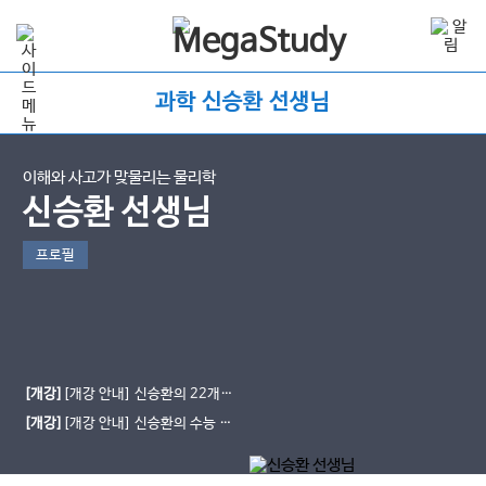
과학 신승환 선생님
이해와 사고가 맞물리는 물리학
신승환 선생님
프로필
[개강]
[개강 안내] 신승환의 22개정
물리학 ★맞물리다★
[개강]
[개강 안내] 신승환의 수능 통
합과학 ★신드롬 개념편★