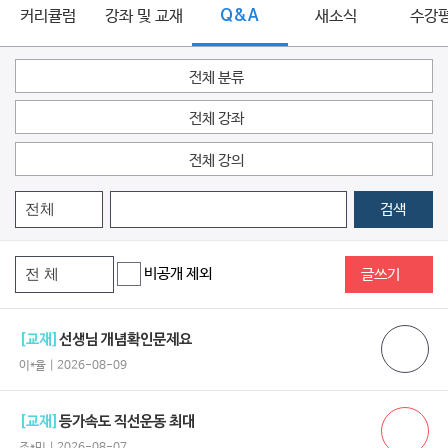
커리큘럼
강좌 및 교재
Q&A
새소식
수강
전체 분류
전체 강좌
전체 강의
검색
비공개 제외
글쓰기
[교재]
선생님 개념확인문제요
이*율 | 2026-08-09
[교재]
등가속도 직선운동 최대
조*민 | 2026-08-07