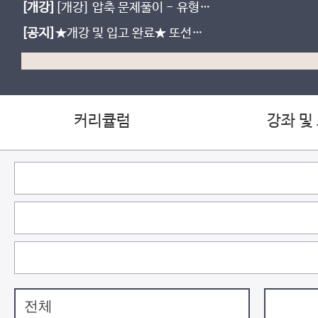
[개강]
[개강] 압축 문제풀이 - 유형별
문제풀이의 압축판
[공지]
★개강 및 입고 완료★ 또선생
N제, WOD
커리큘럼
강좌 및