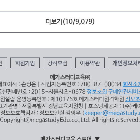
더보기(
10
/
9,079
)
인
회원가입
강사모집
이용약관
개인정보처
메가스터디교육㈜
대표이사 : 손성은 | 사업자등록번호 : 780-87-00034
회사소
통신판매번호 : 2015-서울서초-0678
정보조회
구매안전서비
원설립∙운영등록번호 : 제10176호 메가스터디원격학원
정보
고기관명 : 서울특별시 강남교육지원청 | 호스팅제공자 : (주)케
정보보호책임자 : 정보보안실 김영무 (
keeper@megastudy.
CopyrightⓒmegastudyEdu.co.,Ltd. All rights reserved.
메가스터디교육 스토어