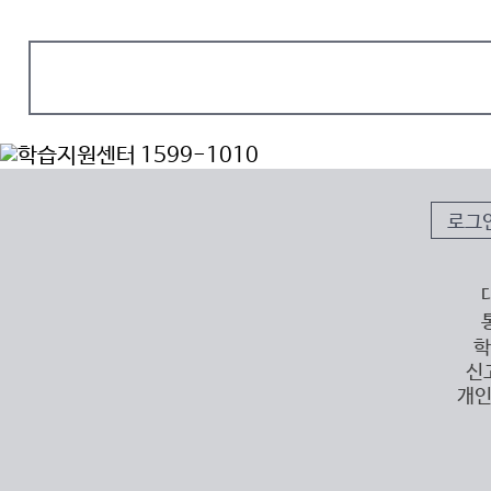
로그
학
신
개인