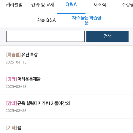
커리큘럼
강좌 및 교재
Q&A
새소식
수강
자주 묻는 학습질
학습 Q&A
문
검색
[학습법]
유전 특강
2025-04-13
[강좌]
어려운문제들
2025-03-18
[강좌]
근육 실력다지기#12 풀이강의
2025-02-23
[기타]
쌤