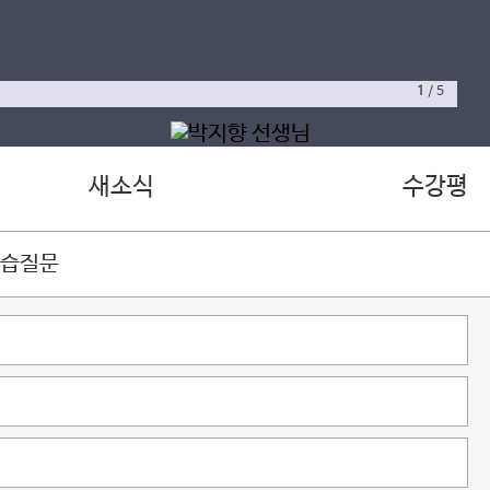
1
/
5
새소식
수강평
학습질문