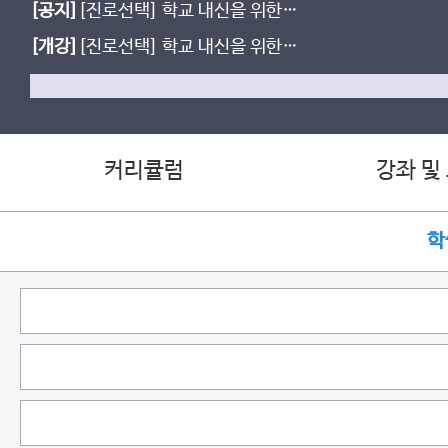
[공지]
[진로선택] 학교 내신을 위한
생물의 유전 starter
[개강]
[진로선택] 학교 내신을 위한
세포와 물질대사
커리큘럼
강좌 및
학