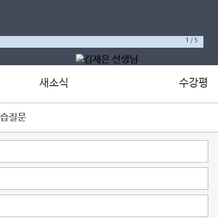
1
/
5
새소식
수강평
학습질문