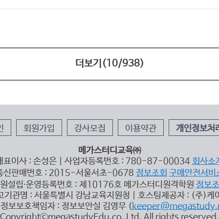
더보기(
10
/
938
)
인
회원가입
강사모집
이용약관
개인정보처
메가스터디교육㈜
대표이사 : 손성은 | 사업자등록번호 : 780-87-00034
회사소
통신판매번호 : 2015-서울서초-0678
정보조회
구매안전서비
원설립∙운영등록번호 : 제10176호 메가스터디원격학원
정보
고기관명 : 서울특별시 강남교육지원청 | 호스팅제공자 : (주)케
정보보호책임자 : 정보보안실 김영무 (
keeper@megastudy.
CopyrightⓒmegastudyEdu.co.,Ltd. All rights reserved.