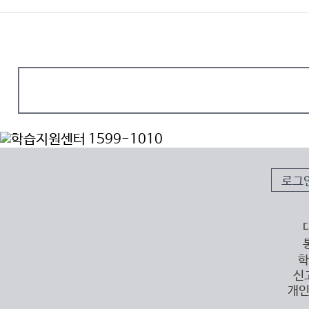
로그
학
신
개인