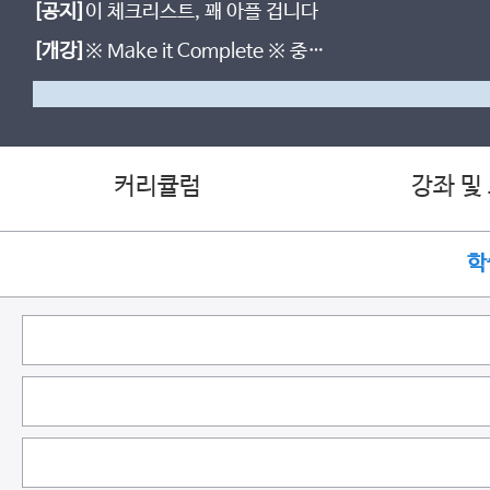
[공지]
이 체크리스트, 꽤 아플 겁니다
[개강]
※ Make it Complete ※ 중간
고사 직전대비 5강으로 90점 뚫기
커리큘럼
강좌 및
학