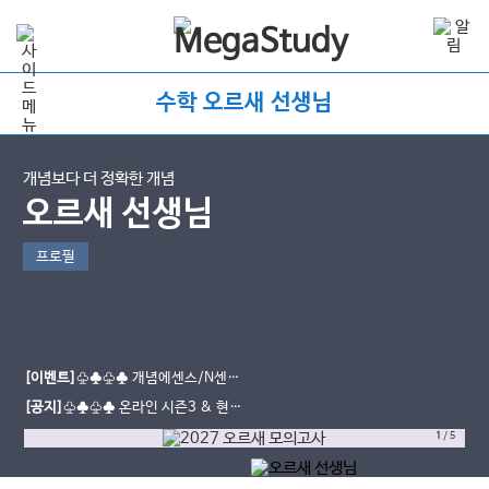
수학 오르새 선생님
개념보다 더 정확한 개념
오르새 선생님
프로필
[이벤트]
♧♣♧♣ 개념에센스/N센스
수강평 이벤트
[공지]
♧♣♧♣ 온라인 시즌3 & 현장
스케치
1
/
5