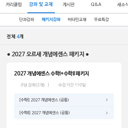
커리큘럼
강좌 및 교재
게시판
Q&A
새소
단과강좌
패키지강좌
비타민교재
무료특강
전체
4
개
● 2027 오르새 개념에센스 패키지 ●
2027 개념에센스 수학I+수학II 패키지
구성 강좌(2개)
|
수강 기간 110일
[수학l] 2027 개념에센스 (공통)
[수학ll] 2027 개념에센스 (공통)