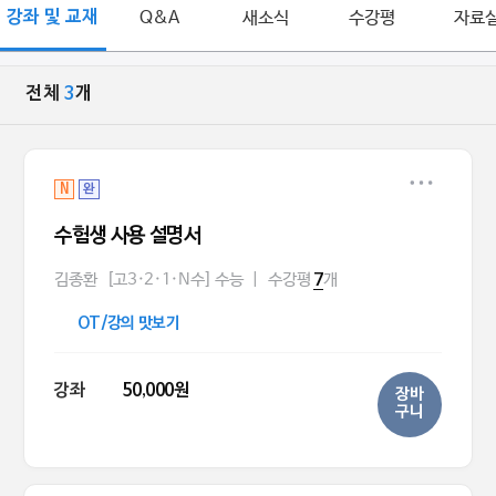
강좌 및 교재
Q&A
새소식
수강평
자료
전체
3
개
N
완
수험생 사용 설명서
김종환
[고3·2·1·N수] 수능
|
수강평
개
7
OT/강의 맛보기
강좌
50,000원
장바
구니