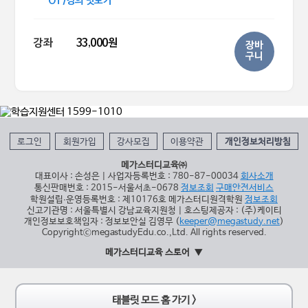
OT/강의 맛보기
강좌
33,000원
장바
구니
로그인
회원가입
강사모집
이용약관
개인정보처리방침
메가스터디교육㈜
대표이사 : 손성은 | 사업자등록번호 : 780-87-00034
회사소개
통신판매번호 : 2015-서울서초-0678
정보조회
구매안전서비스
학원설립∙운영등록번호 : 제10176호 메가스터디원격학원
정보조회
신고기관명 : 서울특별시 강남교육지원청 | 호스팅제공자 : (주)케이티
개인정보보호책임자 : 정보보안실 김영무 (
keeper@megastudy.net
)
CopyrightⓒmegastudyEdu.co.,Ltd. All rights reserved.
메가스터디교육 스토어
태블릿 모드 홈 가기 >