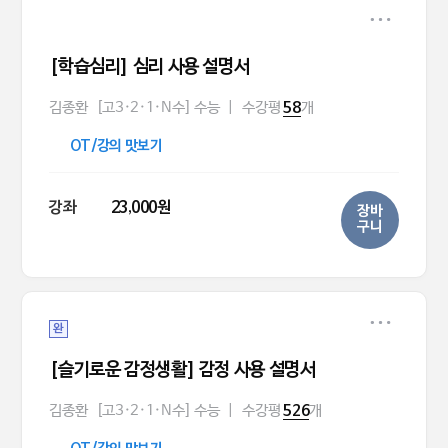
[학습심리] 심리 사용 설명서
김종환
[고3·2·1·N수] 수능
|
수강평
개
58
OT/강의 맛보기
강좌
23,000원
장바
구니
완
[슬기로운 감정생활] 감정 사용 설명서
김종환
[고3·2·1·N수] 수능
|
수강평
개
526