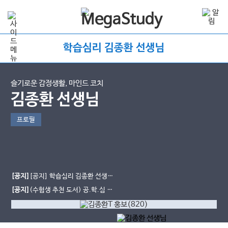
학습심리 김종환 선생님
슬기로운 감정생활, 마인드 코치
김종환 선생님
프로필
[공지]
[공지] 학습심리 김종환 선생님
MBTI 검사권 판매 종료 안내
[공지]
(수험생 추천 도서) 공.학.심 /
공부에 지친 학생들을 위한 심리수업
- 저자 김종환