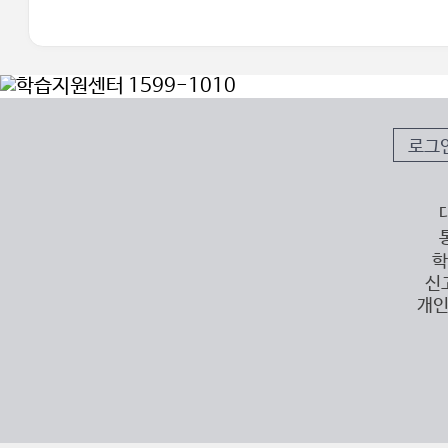
로그
학
신
개인