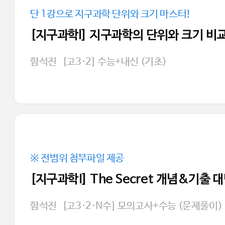
단 1강으로 지구과학 단위와 크기 마스터!
[지구과학l] 지구과학의 단위와 크기 비
함석진
[고3·2] 수능+내신 (기초)
※ 전범위 첨부파일 제공
[지구과학I] The Secret 개념&기출
함석진
[고3·2·N수] 모의고사+수능 (문제풀이)