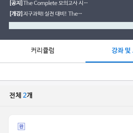
[공지]
The Complete 모의고사 시즌
2 등급컷!
[개강]
지구과학I 실전 대비! The
Complete 실전 모의고사
커리큘럼
강좌 및
전체
2
개
완