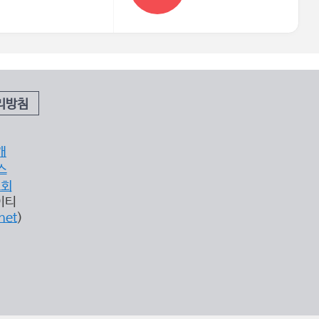
리방침
개
스
조회
이티
net
)