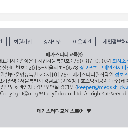
인
회원가입
강사모집
이용약관
개인정보처
메가스터디교육㈜
대표이사 : 손성은 | 사업자등록번호 : 780-87-00034
회사소
통신판매번호 : 2015-서울서초-0678
정보조회
구매안전서비
원설립∙운영등록번호 : 제10176호 메가스터디원격학원
정보
고기관명 : 서울특별시 강남교육지원청 | 호스팅제공자 : (주)케
정보보호책임자 : 정보보안실 김영무 (
keeper@megastudy.
CopyrightⓒmegastudyEdu.co.,Ltd. All rights reserved.
메가스터디교육 스토어