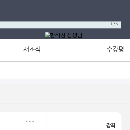
1
/
5
새소식
수강평
강좌