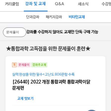
커리큘럼
강좌 및 교재
Q&A
새소식
수강
단과강좌
패키지강좌
비타민교재
강좌를 수강하지 않아도 교재만 단독 구매 가능
★통합과학 고득점을 위한 문제풀이 훈련★
N
문제풀이
강좌주교재
실력 완성을 위한 필수+고난도 806문항 수록
[26440] 2022 개정 통합과학 통합과학이닭
문제편
교재 맛보기