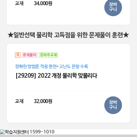
교재
34,000원
장바
구니
★일반선택 물리학 고득점을 위한 문제풀이 훈련★
N
문제풀이
강좌주교재
정확한 방법론 적응 훈련+고난도 문항 수록
[29209] 2022 개정 물리학 맞물리다
교재
32,000원
장바
구니