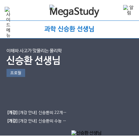
과학 신승환 선생님
이해와 사고가 맞물리는 물리학
신승환 선생님
프로필
[개강]
[개강 안내] 신승환의 22개정
물리학 ★맞물리다★
[개강]
[개강 안내] 신승환의 수능 통
합과학 ★신드롬 개념편★