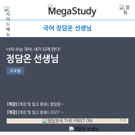
국어 정담온 선생님
너의 수능 국어, 내가 되게 한다!
정담온 선생님
프로필
[개강]
[개강 및 입고 완료] 정담온의
THE FIRST ON
[개강]
[개강 및 입고 완료] 2027 정
담온의 마지막 EBSㅐ[잎새] - 수특&
1
/
5
수완 문학