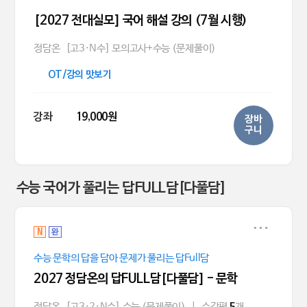
[2027 전대실모] 국어 해설 강의 (7월 시행)
정담온
[고3·N수] 모의고사+수능 (문제풀이)
OT/강의 맛보기
강좌
19,000원
장바
구니
수능 국어가 풀리는 답FULL담[다풀담]
N
완
수능 문학의 답을 담아 문제가 풀리는 답Full담
2027 정담온의 답FULL담[다풀담] - 문학
정담온
[고3·2·N수] 수능 (문제풀이)
|
수강평
개