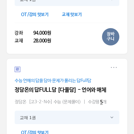
OT/강의 맛보기
교재 맛보기
강좌
94,000원
장바
구니
교재
28,000원
완
수능 언매의 답을 담아 문제가 풀리는 답Full담
정담온의 답FULL담 [다풀담] - 언어와 매체
정담온
[고3·2·N수] 수능 (문제풀이)
|
수강평
개
5
교재 1권
OT/강의 맛보기