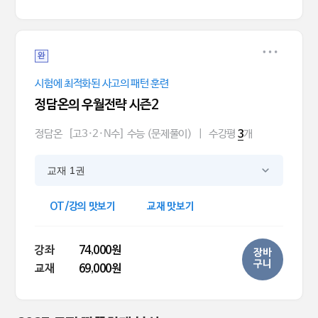
완
시험에 최적화된 사고의 패턴 훈련
정담온의 우월전략 시즌2
정담온
[고3·2·N수] 수능 (문제풀이)
|
수강평
개
3
교재 1권
OT/강의 맛보기
교재 맛보기
강좌
74,000원
장바
구니
교재
69,000원