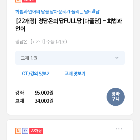
화법과 언어의 답을 담아 문제가 풀리는 답Full담
[22개정] 정담온의 답FULL담[다풀담] - 화법과
언어
정담온
[고2·1] 수능 (기초)
교재 1권
OT/강의 맛보기
교재 맛보기
강좌
95,000원
장바
구니
교재
34,000원
N
완
22개정