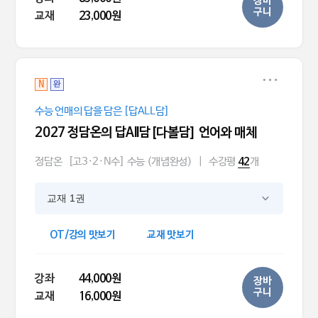
장바
구니
교재
23,000원
N
완
수능 언매의 답을 담은 [답ALL담]
2027 정담온의 답All담[다볼담] 언어와 매체
정담온
[고3·2·N수] 수능 (개념완성)
|
수강평
개
42
교재 1권
OT/강의 맛보기
교재 맛보기
강좌
44,000원
장바
구니
교재
16,000원