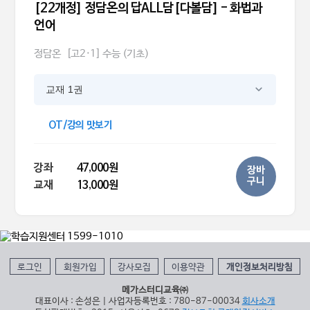
[22개정] 정담온의 답ALL담[다볼담] - 화법과
언어
정담온
[고2·1] 수능 (기초)
교재 1권
OT/강의 맛보기
강좌
47,000원
장바
구니
교재
13,000원
로그인
회원가입
강사모집
이용약관
개인정보처리방침
메가스터디교육㈜
대표이사 : 손성은 | 사업자등록번호 : 780-87-00034
회사소개