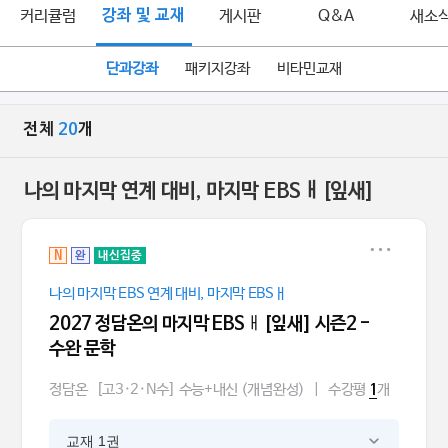
커리큘럼
강좌 및 교재
게시판
Q&A
새소
단과강좌
패키지강좌
비타민교재
전체
20
개
나의 마지막 연계 대비, 마지막 EBSㅐ[잎새]
N
완
내신집중
나의 마지막 EBS 연계 대비, 마지막 EBSㅐ
2027 정담온의 마지막 EBSㅐ[잎새] 시즌2 -
수완 문학
정담온
[고3·2·N수] 수능+내신 (개념완성)
|
수강평
개
1
교재 1권