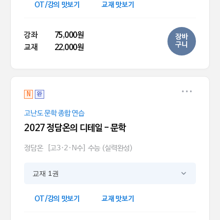
OT/강의 맛보기
교재 맛보기
강좌
75,000원
장바
구니
교재
22,000원
N
완
고난도 문학 종합 연습
2027 정담온의 디테일 - 문학
정담온
[고3·2·N수] 수능 (실력완성)
교재 1권
OT/강의 맛보기
교재 맛보기