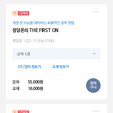
N
22개정
개정 첫 수능을 대비하는 효율적인 공부 방법
정담온의 THE FIRST ON
정담온
[고2·1] 수능 (기초)
교재 1권
OT/강의 맛보기
교재 맛보기
강좌
55,000원
장바
구니
교재
16,000원
N
22개정