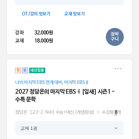
OT/강의 맛보기
교재 맛보기
강좌
32,000원
장바
구니
교재
18,000원
N
완
내신집중
나의 마지막 EBS 연계 대비, 마지막 EBSㅐ
2027 정담온의 마지막 EBSㅐ[잎새] 시즌1 -
수특 문학
정담온
[고3·2·N수] 수능+내신 (개념완성)
|
수강평
개
8
교재 1권