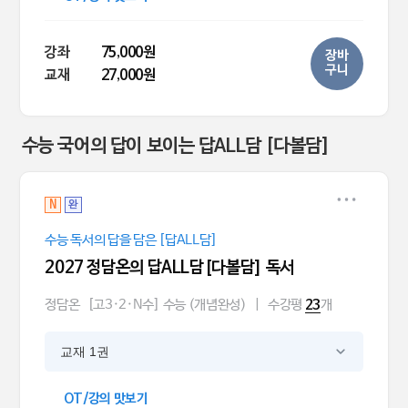
강좌
75,000원
장바
구니
교재
27,000원
수능 국어의 답이 보이는 답ALL담 [다볼담]
N
완
수능 독서의 답을 담은 [답ALL담]
2027 정담온의 답ALL담[다볼담] 독서
정담온
[고3·2·N수] 수능 (개념완성)
|
수강평
개
23
교재 1권
OT/강의 맛보기