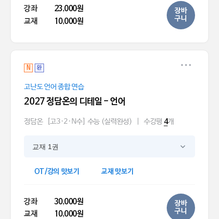
강좌
23,000원
장바
구니
교재
10,000원
N
완
고난도 언어 종합 연습
2027 정담온의 디테일 - 언어
정담온
[고3·2·N수] 수능 (실력완성)
|
수강평
개
4
교재 1권
OT/강의 맛보기
교재 맛보기
강좌
30,000원
장바
구니
교재
10,000원