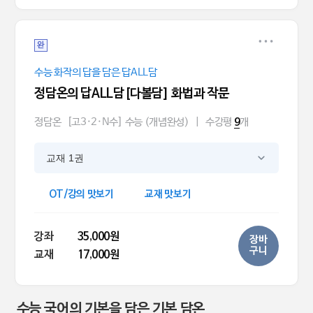
완
수능 화작의 답을 담은 답ALL담
정담온의 답ALL담[다볼담] 화법과 작문
정담온
[고3·2·N수] 수능 (개념완성)
|
수강평
개
9
교재 1권
OT/강의 맛보기
교재 맛보기
강좌
35,000원
장바
구니
교재
17,000원
수능 국어의 기본을 담은 기본 담온