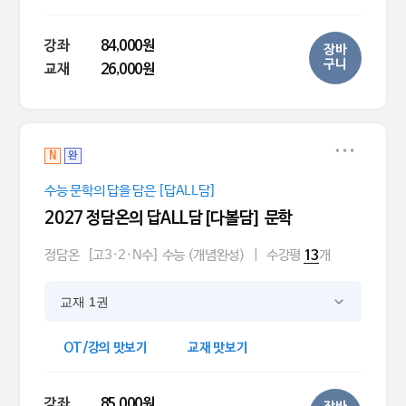
강좌
84,000원
장바
구니
교재
26,000원
N
완
수능 문학의 답을 담은 [답ALL담]
2027 정담온의 답ALL담[다볼담] 문학
정담온
[고3·2·N수] 수능 (개념완성)
|
수강평
개
13
교재 1권
OT/강의 맛보기
교재 맛보기
강좌
85,000원