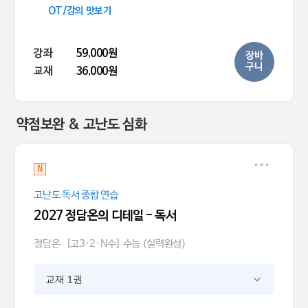
OT/강의 맛보기
강좌
59,000원
장바
구니
교재
36,000원
약점보완 & 고난도 심화
N
고난도 독서 종합 연습
2027 정담온의 디테일 - 독서
정담온
[고3·2·N수] 수능 (실력완성)
교재 1권