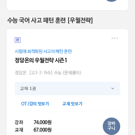
수능 국어 사고 패턴 훈련 [우월전략]
완
시험에 최적화된 사고의 패턴 훈련
정담온의 우월전략 시즌1
정담온
[고3·2·N수] 수능 (문제풀이)
교재 1권
OT/강의 맛보기
교재 맛보기
강좌
74,000원
장바
구니
교재
67,000원