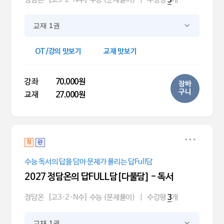
5
교재 1권
OT/강의 맛보기
교재 맛보기
강좌
70,000원
장바
구니
교재
27,000원
N
완
수능 독서의 답을 담아 문제가 풀리는 답Full담
2027 정담온의 답FULL담[다풀담] - 독서
정담온
[고3·2·N수] 수능 (문제풀이)
|
수강평
개
3
교재 1권