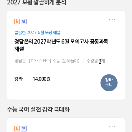
2027 모평 깔끔하게 분석
N
완
깔끔한 2027 6월 모평 해설
정담온의 2027학년도 6월 모의고사 공통과목
해설
정담온
[고3·2·N수] 수능 (문제풀이)
|
수강평
개
3
강좌
14,000원
장바
구니
수능 국어 실전 감각 극대화
N
완