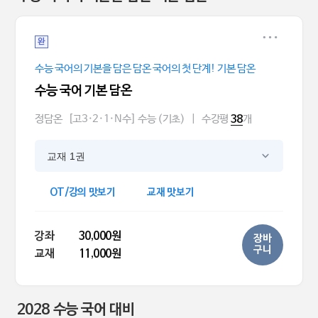
완
수능 국어의 기본을 담은 담온 국어의 첫 단계! 기본 담온
수능 국어 기본 담온
정담온
[고3·2·1·N수] 수능 (기초)
|
수강평
개
38
교재 1권
OT/강의 맛보기
교재 맛보기
강좌
30,000원
장바
구니
교재
11,000원
2028 수능 국어 대비