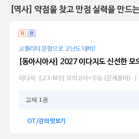
[역사] 약점을 찾고 만점 실력을 만드
N
완
고퀄리티 문항으로 고난도 대비!
[동아시아사] 2027 이다지도 신선한 
이다지
[고3·N수] 모의고사+수능 (문제풀이)
|
교재 1권
OT/강의 맛보기