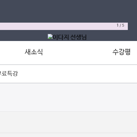
1
/
5
새소식
수강평
무료특강