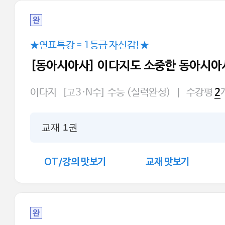
완
★연표특강 = 1등급 자신감!★
[동아시아사] 이다지도 소중한 동아시아
이다지
[고3·N수] 수능 (실력완성)
|
수강평
2
교재 1권
OT/강의 맛보기
교재 맛보기
완