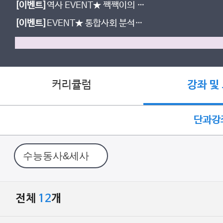
[이벤트]
역사 EVENT★ 짹짹이의 고
민 남기면, 시원한 여름 간식 선물!
[이벤트]
EVENT★ 통합사회 분석집
도 받고, 간식도 먹자!
커리큘럼
강좌 및
단과강
전체
12
개