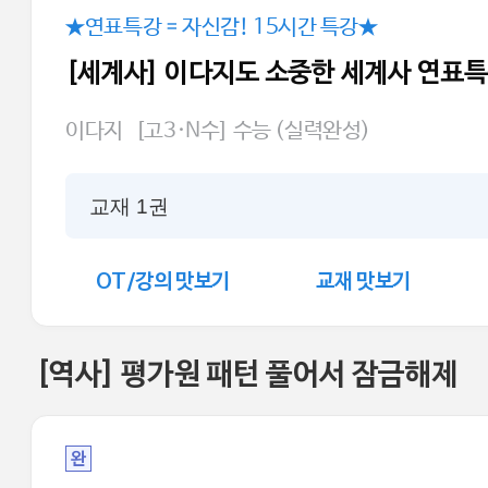
★연표특강 = 자신감! 15시간 특강★
[세계사] 이다지도 소중한 세계사 연표
이다지
[고3·N수] 수능 (실력완성)
교재 1권
OT/강의 맛보기
교재 맛보기
[역사] 평가원 패턴 풀어서 잠금해제
완