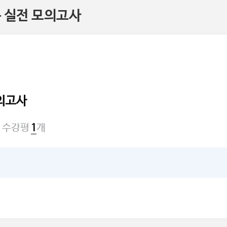
는 실전 모의고사
모의고사
수강평
개
1