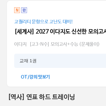
N
완
고퀄리티 문항으로 고난도 대비!
[세계사] 2027 이다지도 신선한 모의고
이다지
[고3·N수] 모의고사+수능 (문제풀이)
교재 1권
OT/강의 맛보기
[역사] 연표 하드 트레이닝