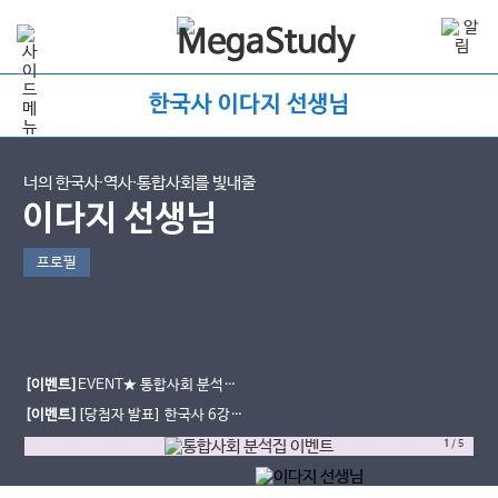
한국사 이다지 선생님
너의 한국사∙역사∙통합사회를 빛내줄
이다지 선생님
프로필
[이벤트]
EVENT★ 통합사회 분석집
도 받고, 간식도 먹자!
[이벤트]
[당첨자 발표] 한국사 6강의
기적 한줄평 이벤트
1
/
5