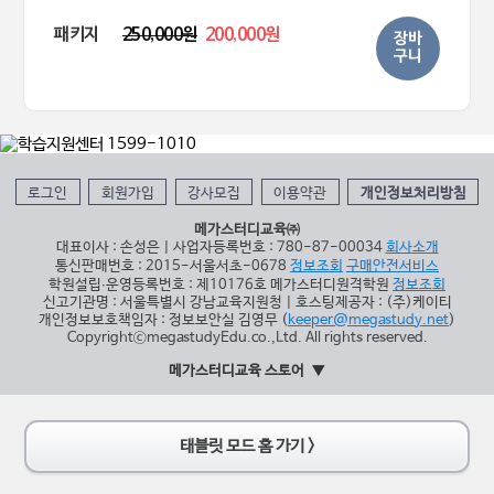
패키지
250,000원
200,000원
장바
구니
로그인
회원가입
강사모집
이용약관
개인정보처리방침
메가스터디교육㈜
대표이사 : 손성은 | 사업자등록번호 : 780-87-00034
회사소개
통신판매번호 : 2015-서울서초-0678
정보조회
구매안전서비스
학원설립∙운영등록번호 : 제10176호 메가스터디원격학원
정보조회
신고기관명 : 서울특별시 강남교육지원청 | 호스팅제공자 : (주)케이티
개인정보보호책임자 : 정보보안실 김영무 (
keeper@megastudy.net
)
CopyrightⓒmegastudyEdu.co.,Ltd. All rights reserved.
메가스터디교육 스토어
태블릿 모드 홈 가기 >