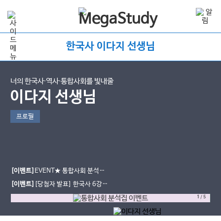
한국사 이다지 선생님
너의 한국사∙역사∙통합사회를 빛내줄
이다지 선생님
프로필
[이벤트]
EVENT★ 통합사회 분석집
도 받고, 간식도 먹자!
[이벤트]
[당첨자 발표] 한국사 6강의
기적 한줄평 이벤트
1
/
5