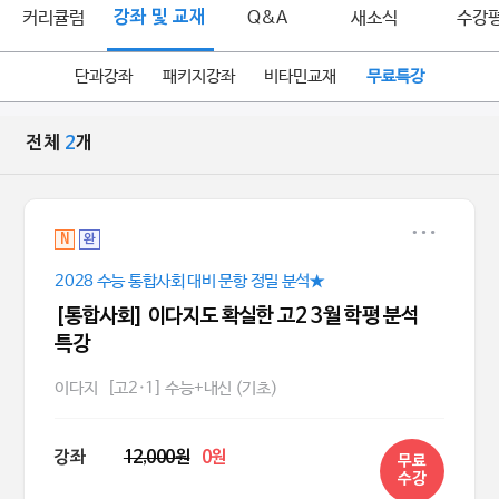
커리큘럼
강좌 및 교재
Q&A
새소식
수강
단과강좌
패키지강좌
비타민교재
무료특강
전체
2
개
N
완
2028 수능 통합사회 대비 문항 정밀 분석★
[통합사회] 이다지도 확실한 고2 3월 학평 분석
특강
이다지
[고2·1] 수능+내신 (기초)
강좌
12,000원
0원
무료
수강