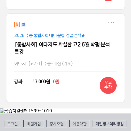
N
완
2028 수능 통합사회 대비 문항 정밀 분석★
[통합사회] 이다지도 확실한 고2 6월 학평 분석
특강
이다지
[고2·1] 수능+내신 (기초)
강좌
13,000원
0원
무료
수강
로그인
회원가입
강사모집
이용약관
개인정보처리방침