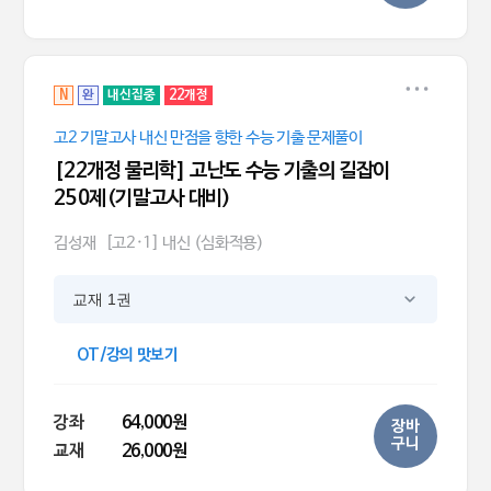
N
완
내신집중
22개정
고2 기말고사 내신 만점을 향한 수능 기출 문제풀이
[22개정 물리학] 고난도 수능 기출의 길잡이
250제(기말고사 대비)
김성재
[고2·1] 내신 (심화적용)
교재 1권
OT/강의 맛보기
강좌
64,000원
장바
구니
교재
26,000원