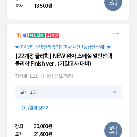
구니
교재
13,500원
N
완
내신집중
22개정
★ 고2 일반선택 물리학 기말고사 내신 1등급을 향해! ★
[22개정 물리학] NEW 완자 스페셜 일반선택
물리학 Finish ver. (기말고사 대비)
김성재
[고2·1] 내신 (심화적용)
교재 1권
OT/강의 맛보기
강좌
30,000원
장바
구니
교재
21,600원