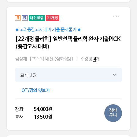
N
완
내신집중
22개정
★ 고2 중간고사 대비 기출 문제풀이 ★
[22개정 물리학] 일반선택 물리학 완자 기출PICK
(중간고사 대비)
김성재
[고2·1] 내신 (심화적용)
|
수강평
개
4
교재 1권
OT/강의 맛보기
강좌
54,000원
장바
구니
교재
13,500원