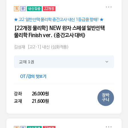
N
완
내신집중
22개정
★ 고2 일반선택 물리학 중간고사 내신 1등급을 향해! ★
[22개정 물리학] NEW 완자 스페셜 일반선택
물리학 Finish ver. (중간고사 대비)
김성재
[고2·1] 내신 (심화적용)
교재 1권
OT/강의 맛보기
강좌
26,000원
장바
구니
교재
21,600원