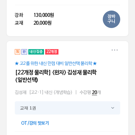
강좌
130,000원
장바
구니
교재
20,000원
N
완
내신집중
22개정
★ 고2를 위한 내신 만점 대비 일반선택 물리학 ★
[22개정 물리학] <완자> 김성재 물리학
(일반선택)
김성재
[고2·1] 내신 (개념학습)
|
수강평
개
20
교재 1권
OT/강의 맛보기