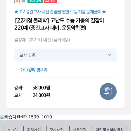
N
완
내신집중
22개정
★ 고2 중간고사 내신 만점을 향한 수능 기출 문제풀이 ★
[22개정 물리학] 고난도 수능 기출의 길잡이
220제(중간고사 대비, 운동역학편)
김성재
[고2·1] 내신 (심화적용)
교재 1권
OT/강의 맛보기
강좌
58,000원
장바
구니
교재
24,000원
로그인
회원가입
강사모집
이용약관
개인정보처리방침