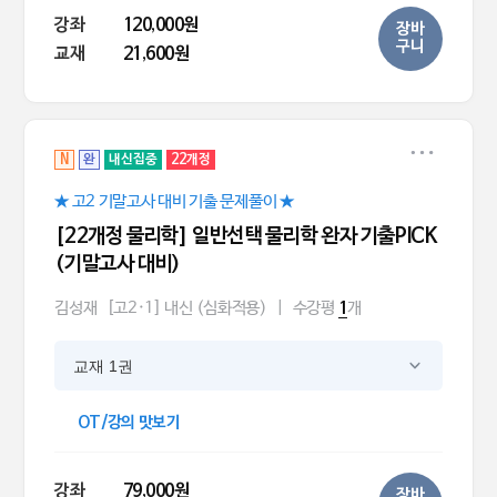
강좌
120,000원
장바
구니
교재
21,600원
N
완
내신집중
22개정
★ 고2 기말고사 대비 기출 문제풀이 ★
[22개정 물리학] 일반선택 물리학 완자 기출PICK
(기말고사 대비)
김성재
[고2·1] 내신 (심화적용)
|
수강평
개
1
교재 1권
OT/강의 맛보기
강좌
79,000원
장바