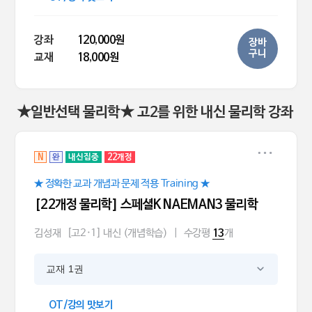
강좌
120,000원
장바
구니
교재
18,000원
★일반선택 물리학★ 고2를 위한 내신 물리학 강좌
N
완
내신집중
22개정
★ 정확한 교과 개념과 문제 적용 Training ★
[22개정 물리학] 스페셜K NAEMAN3 물리학
김성재
[고2·1] 내신 (개념학습)
|
수강평
개
13
교재 1권
OT/강의 맛보기