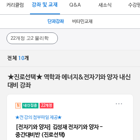
커리큘럼
강좌 및 교재
Q&A
새소식
수강
단과강좌
비타민교재
전체
10
개
★진로선택★ 역학과 에너지&전자기와 양자 내신
대비 강좌
N
내신집중
22개정
★전 강의 첨부파일 제공★
[전자기와 양자] 김성재 전자기와 양자 -
중간대비반 (진로선택)