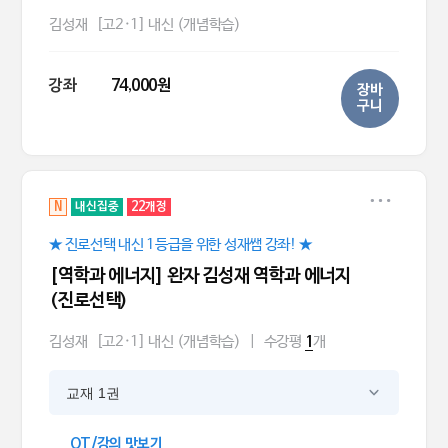
김성재
[고2·1] 내신 (개념학습)
강좌
74,000원
장바
구니
N
내신집중
22개정
★ 진로선택 내신 1등급을 위한 성재쌤 강좌! ★
[역학과 에너지] 완자 김성재 역학과 에너지
(진로선택)
김성재
[고2·1] 내신 (개념학습)
|
수강평
개
1
교재 1권
OT/강의 맛보기