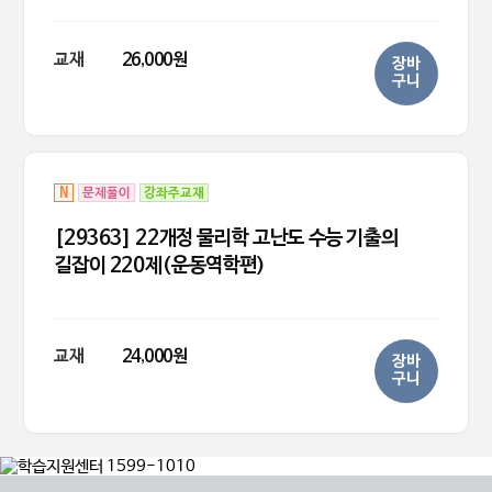
교재
26,000원
장바
구니
N
문제풀이
강좌주교재
[29363] 22개정 물리학 고난도 수능 기출의
길잡이 220제(운동역학편)
교재
24,000원
장바
구니