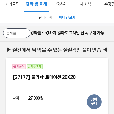
커리큘럼
강좌 및 교재
Q&A
새소식
수강
단과강좌
비타민교재
강좌를 수강하지 않아도 교재만 단독 구매 가능
▶ 실전에서 써 먹을 수 있는 실질적인 풀이 연습 ◀
문제풀이
강좌주교재
[27177] 물리학I 로테이션 20X20
교재
27,000원
장바
구니