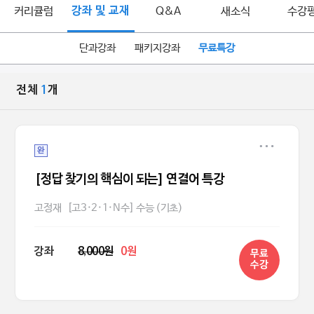
커리큘럼
강좌 및 교재
Q&A
새소식
수강
단과강좌
패키지강좌
무료특강
전체
1
개
완
[정답 찾기의 핵심이 되는] 연결어 특강
고정재
[고3·2·1·N수] 수능 (기초)
강좌
8,000원
0원
무료
수강