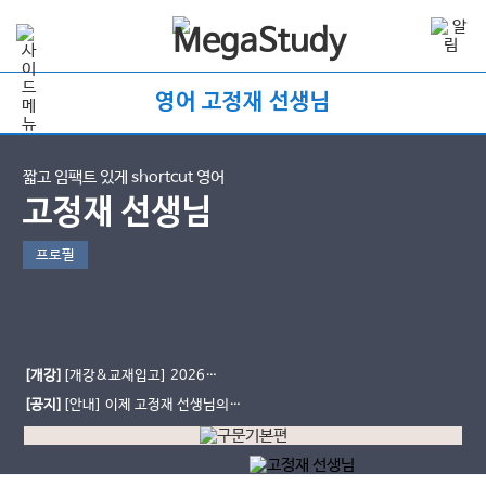
영어 고정재 선생님
짧고 임팩트 있게 shortcut 영어
고정재 선생님
프로필
[개강]
[개강&교재입고] 2026
SHORTCUT [순삽순삭]
[공지]
[안내] 이제 고정재 선생님의
강의를 자막과 함께 수강 가능합니다!