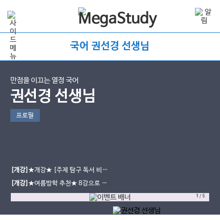
국어 권선경 선생님
만점을 이끄는 열정 국어
권선경 선생님
프로필
[개강]
★개강★ [주제 탐구 독서 비
상] 교과서 강좌 개강 완료!
[개강]
★여름방학 추천★ 8강으로 시
작하는, 가벼운 비문학 강좌 오픈!
1
/
5