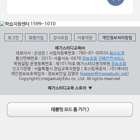
로그인
회원가입
강사모집
이용약관
개인정보처리방침
메가스터디교육㈜
대표이사 : 손성은 | 사업자등록번호 : 780-87-00034
회사소개
통신판매번호 : 2015-서울서초-0678
정보조회
구매안전서비스
학원설립∙운영등록번호 : 제10176호 메가스터디원격학원
정보조회
신고기관명 : 서울특별시 강남교육지원청 | 호스팅제공자 : (주)케이티
개인정보보호책임자 : 정보보안실 김영무 (
keeper@megastudy.net
)
CopyrightⓒmegastudyEdu.co.,Ltd. All rights reserved.
메가스터디교육 스토어
태블릿 모드 홈 가기 >