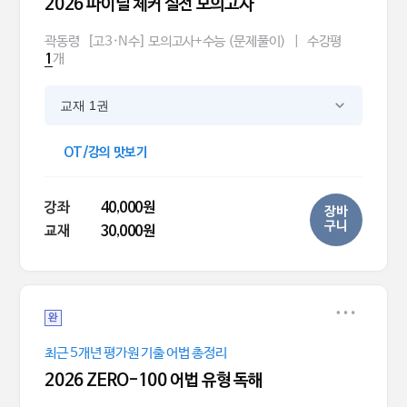
2026 파이널 체커 실전 모의고사
곽동령
[고3·N수] 모의고사+수능 (문제풀이)
|
수강평
개
1
교재 1권
OT/강의 맛보기
강좌
40,000원
장바
구니
교재
30,000원
완
최근 5개년 평가원 기출 어법 총정리
2026 ZERO-100 어법 유형 독해