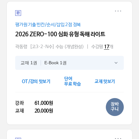
완
평가원 기출 빈칸/순서/삽입 2점 정복
2026 ZERO-100 심화 유형 독해 라이트
곽동령
[고3·2·N수] 수능 (개념완성)
|
수강평
개
17
교재 1권
E-Book 1권
단어
OT/강의 맛보기
교재 맛보기
무료 학습
강좌
61,000원
장바
구니
교재
20,000원