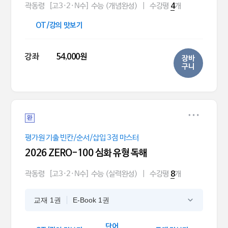
곽동령
[고3·2·N수] 수능 (개념완성)
|
수강평
개
4
OT/강의 맛보기
강좌
54,000원
장바
구니
완
평가원 기출 빈칸/순서/삽입 3점 마스터
2026 ZERO-100 심화 유형 독해
곽동령
[고3·2·N수] 수능 (실력완성)
|
수강평
개
8
교재 1권
E-Book 1권
단어