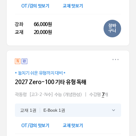
OT/강의 맛보기
교재 맛보기
강좌
66,000원
장바
구니
교재
20,000원
N
완
* 놓치기 쉬운 유형까지 대비 *
2027 Zero-100 기타 유형 독해
곽동령
[고3·2·N수] 수능 (개념완성)
|
수강평
개
7
교재 1권
E-Book 1권
OT/강의 맛보기
교재 맛보기