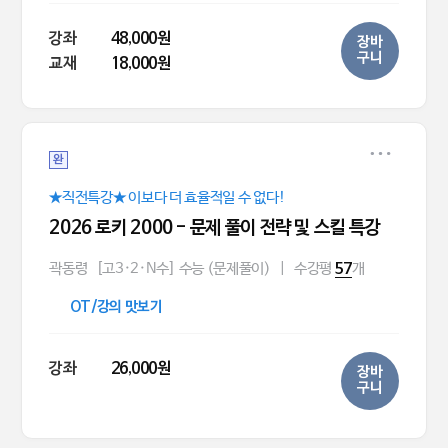
강좌
48,000원
장바
구니
교재
18,000원
완
★직전특강★ 이보다 더 효율적일 수 없다!
2026 로키 2000 - 문제 풀이 전략 및 스킬 특강
곽동령
[고3·2·N수] 수능 (문제풀이)
|
수강평
개
57
OT/강의 맛보기
강좌
26,000원
장바
구니