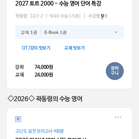
2027 토르 2000 - 수능 영어 단어 특강
곽동령
[고3·2·1·N수] 수능 (기초)
|
수강평
개
9
교재 1권
E-Book 1권
OT/강의 맛보기
교재 맛보기
강좌
74,000원
장바
구니
교재
24,000원
◇2026◇ 곽동령의 수능 영어
완
고난도 실전 모의고사 4회분