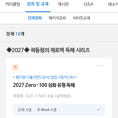
커리큘럼
강좌 및 교재
게시판
Q&A
새소
단과강좌
패키지강좌
비타민교재
전체
16
개
◆2027◆ 곽동령의 제로백 독해 시리즈
N
* 평가원 기출 빈칸/순서/삽입 3점 마스터 *
2027 Zero-100 심화 유형 독해
곽동령
[고3·2·N수] 수능 (실력완성)
교재 1권
E-Book 1권