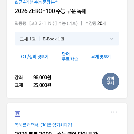
최근 4개년 수능 문장 분석
2026 ZERO-100 수능 구문 독해
곽동령
[고3·2·1·N수] 수능 (기초)
|
수강평
개
20
교재 1권
E-Book 1권
단어
OT/강의 맛보기
교재 맛보기
무료 학습
강좌
98,000원
장바
구니
교재
25,000원
완
독해를 하면서, 단어를 암기한다?!