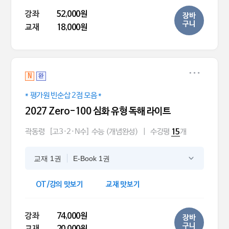
강좌
52,000원
장바
구니
교재
18,000원
N
완
* 평가원 빈순삽 2점 모음 *
2027 Zero-100 심화 유형 독해 라이트
곽동령
[고3·2·N수] 수능 (개념완성)
|
수강평
개
15
교재 1권
E-Book 1권
OT/강의 맛보기
교재 맛보기
강좌
74,000원
장바
구니