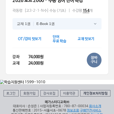
2026 토르 2000 - 수능 영어 단어 특강
곽동령
[고3·2·1·N수] 수능 (기초)
|
수강평
개
154
교재 1권
E-Book 1권
단어
OT/강의 맛보기
교재 맛보기
무료 학습
강좌
74,000원
장바
구니
교재
24,000원
로그인
회원가입
강사모집
이용약관
개인정보처리방침
메가스터디교육㈜
대표이사 : 손성은 | 사업자등록번호 : 780-87-00034
회사소개
통신판매번호 : 2015-서울서초-0678
정보조회
구매안전서비스