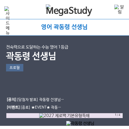
영어 곽동령 선생님
전속력으로 도달하는 수능 영어 1등급
곽동령 선생님
프로필
[공지]
[당첨자 발표] 곽동령 선생님 6
월 모평 후기 이벤트
[이벤트]
[종료] ★EVENT★ 곽동령
선생님과 함께한 6월 모평 후기 남기
1
/
4
고 간식 받자!