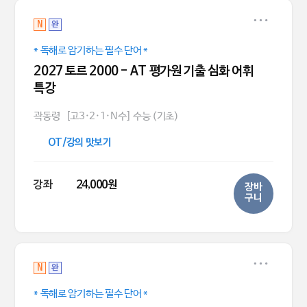
N
완
* 독해로 암기하는 필수 단어 *
2027 토르 2000 - AT 평가원 기출 심화 어휘
특강
곽동령
[고3·2·1·N수] 수능 (기초)
OT/강의 맛보기
강좌
24,000원
장바
구니
N
완
* 독해로 암기하는 필수 단어 *