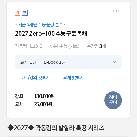
N
완
* 최근 5개년 수능 문장 분석 *
2027 Zero-100 수능 구문 독해
곽동령
[고3·2·1·N수] 수능 (기초)
|
수강평
개
3
교재 1권
E-Book 1권
OT/강의 맛보기
교재 맛보기
강좌
130,000원
장바
구니
교재
25,000원
◆2027◆ 곽동령의 발할라 특강 시리즈