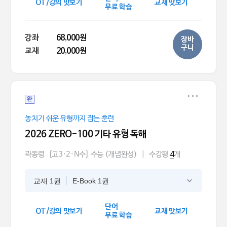
OT/강의 맛보기
교재 맛보기
무료 학습
강좌
68,000원
장바
구니
교재
20,000원
완
놓치기 쉬운 유형까지 잡는 훈련
2026 ZERO-100 기타 유형 독해
곽동령
[고3·2·N수] 수능 (개념완성)
|
수강평
개
4
교재 1권
E-Book 1권
단어
OT/강의 맛보기
교재 맛보기
무료 학습