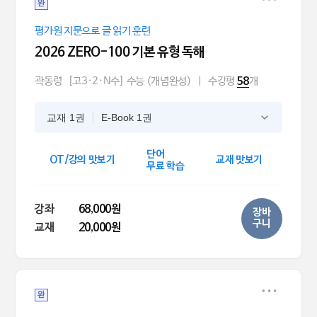
완
평가원 지문으로 글 읽기 훈련
2026 ZERO-100 기본 유형 독해
곽동령
[고3·2·N수] 수능 (개념완성)
|
수강평
개
58
교재 1권
E-Book 1권
단어
OT/강의 맛보기
교재 맛보기
무료 학습
강좌
68,000원
장바
구니
교재
20,000원
완