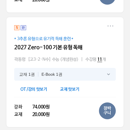
교재
20,000원
N
완
* 3추론 유형으로 유기적 독해 훈련 *
2027 Zero-100 기본 유형 독해
곽동령
[고3·2·N수] 수능 (개념완성)
|
수강평
개
11
교재 1권
E-Book 1권
OT/강의 맛보기
교재 맛보기
강좌
74,000원
장바
구니
교재
20,000원