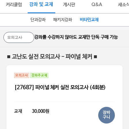
커리큘럼
강좌 및 교재
게시판
Q&A
새소
단과강좌
패키지강좌
비타민교재
강좌를 수강하지 않아도 교재만 단독 구매 가능
■ 고난도 실전 모의고사 - 파이널 체커 ■
모의고사
강좌주교재
[27687] 파이널 체커 실전 모의고사 (4회분)
교재
30,000원
장바
구니