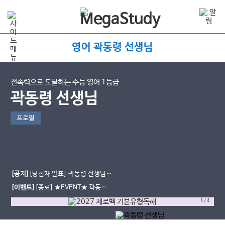
영어 곽동령 선생님
전속력으로 도달하는 수능 영어 1등급
곽동령 선생님
프로필
[공지]
[당첨자 발표] 곽동령 선생님 6
월 모평 후기 이벤트
[이벤트]
[종료] ★EVENT★ 곽동령
선생님과 함께한 6월 모평 후기 남기
1
/
4
고 간식 받자!