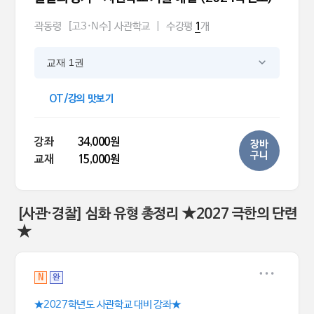
곽동령
[고3·N수] 사관학교
|
수강평
개
1
교재 1권
OT/강의 맛보기
강좌
34,000원
장바
구니
교재
15,000원
[사관·경찰] 심화 유형 총정리 ★2027 극한의 단련
★
N
완
★2027학년도 사관학교 대비 강좌★