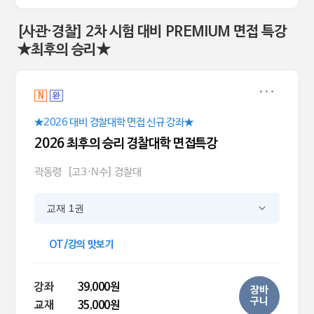
[사관·경찰] 2차 시험 대비 PREMIUM 면접 특강
★최후의 승리★
N
완
★2026 대비 경찰대학 면접 신규 강좌★
2026 최후의 승리 경찰대학 면접특강
곽동령
[고3·N수] 경찰대
교재 1권
OT/강의 맛보기
강좌
39,000원
장바
구니
교재
35,000원