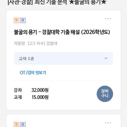
[사관·경찰] 최신 기출 분석 ★불굴의 용기★
N
완
불굴의 용기 - 경찰대학 기출 해설 (2026학년도)
곽동령
[고3·N수] 경찰대
교재 1권
OT/강의 맛보기
강좌
32,000원
장바
구니
교재
15,000원
N
완