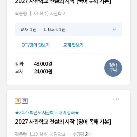
2027 사관학교 전설의 시작 [국어 문학 기본]
곽동령
[고3·N수] 사관학교
교재 1권
E-Book 1권
OT/강의 맛보기
교재 맛보기
강좌
48,000원
장바
구니
교재
24,000원
N
완
★2027학년도 사관학교 대비 강좌★
2027 사관학교 전설의 시작 [영어 독해 기본]
곽동령
[고3·N수] 사관학교
|
수강평
개
2