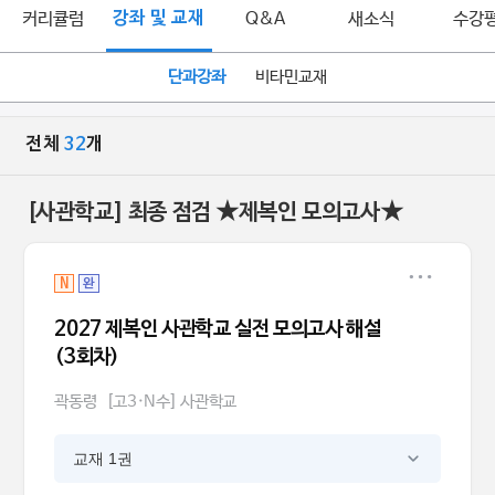
커리큘럼
강좌 및 교재
Q&A
새소식
수강
단과강좌
비타민교재
전체
32
개
[사관학교] 최종 점검 ★제복인 모의고사★
N
완
2027 제복인 사관학교 실전 모의고사 해설
(3회차)
곽동령
[고3·N수] 사관학교
교재 1권