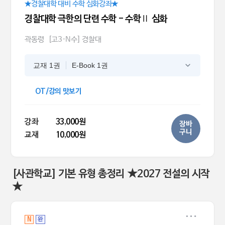
★경찰대학 대비 수학 심화강좌★
경찰대학 극한의 단련 수학 - 수학Ⅱ 심화
곽동령
[고3·N수] 경찰대
교재 1권
E-Book 1권
OT/강의 맛보기
강좌
33,000원
장바
구니
교재
10,000원
[사관학교] 기본 유형 총정리 ★2027 전설의 시작
★
N
완