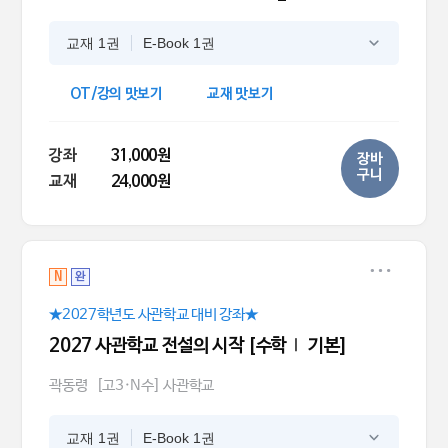
교재 1권
E-Book 1권
OT/강의 맛보기
교재 맛보기
강좌
31,000원
장바
구니
교재
24,000원
N
완
★2027학년도 사관학교 대비 강좌★
2027 사관학교 전설의 시작 [수학Ⅰ 기본]
곽동령
[고3·N수] 사관학교
교재 1권
E-Book 1권