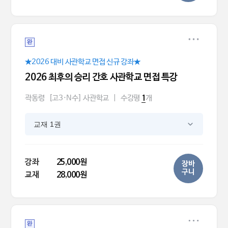
완
★2026 대비 사관학교 면접 신규 강좌★
2026 최후의 승리 간호 사관학교 면접 특강
곽동령
[고3·N수] 사관학교
|
수강평
개
1
교재 1권
강좌
25,000원
장바
구니
교재
28,000원
완