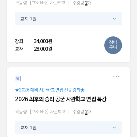
곽동령
[고3·N수] 사관학교
|
수강평
개
2
교재 1권
강좌
34,000원
장바
구니
교재
28,000원
완
★2026 대비 사관학교 면접 신규 강좌★
2026 최후의 승리 공군 사관학교 면접 특강
곽동령
[고3·N수] 사관학교
|
수강평
개
2
교재 1권