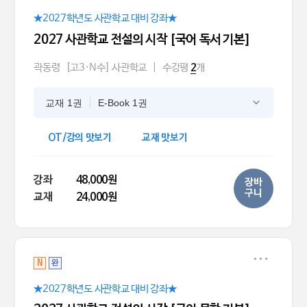
★2027학년도 사관학교 대비 강좌★
2027 사관학교 전설의 시작 [국어 독서 기본]
곽동령
[고3·N수] 사관학교
|
수강평
개
2
교재 1권
E-Book 1권
OT/강의 맛보기
교재 맛보기
강좌
48,000원
장바
구니
교재
24,000원
N
완
★2027학년도 사관학교 대비 강좌★