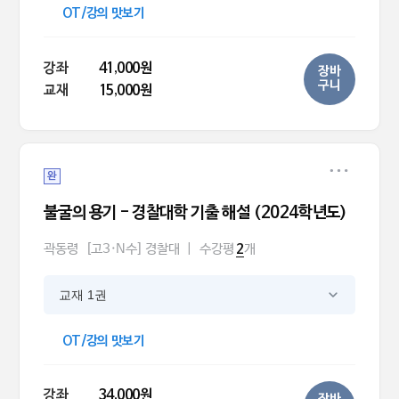
OT/강의 맛보기
강좌
41,000원
장바
구니
교재
15,000원
완
불굴의 용기 - 경찰대학 기출 해설 (2024학년도)
곽동령
[고3·N수] 경찰대
|
수강평
개
2
교재 1권
OT/강의 맛보기
강좌
34,000원