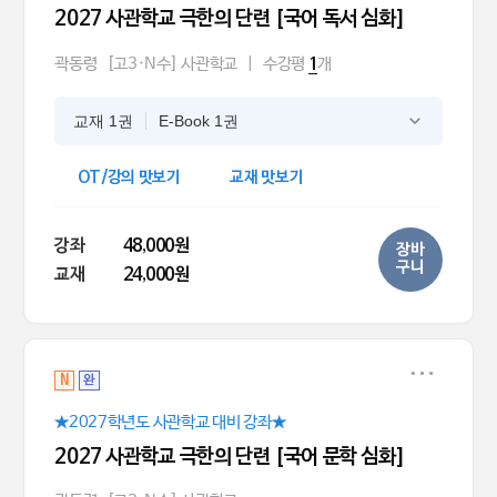
2027 사관학교 극한의 단련 [국어 독서 심화]
곽동령
[고3·N수] 사관학교
|
수강평
개
1
교재 1권
E-Book 1권
OT/강의 맛보기
교재 맛보기
강좌
48,000원
장바
구니
교재
24,000원
N
완
★2027학년도 사관학교 대비 강좌★
2027 사관학교 극한의 단련 [국어 문학 심화]