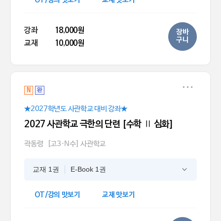
OT/강의 맛보기
교재 맛보기
강좌
18,000원
장바
구니
교재
10,000원
N
완
★2027학년도 사관학교 대비 강좌★
2027 사관학교 극한의 단련 [수학 Ⅱ 심화]
곽동령
[고3·N수] 사관학교
교재 1권
E-Book 1권
OT/강의 맛보기
교재 맛보기