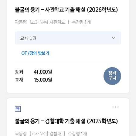
불굴의 용기 - 사관학교 기출 해설 (2026학년도)
곽동령
[고3·N수] 사관학교
|
수강평
개
1
교재 1권
OT/강의 맛보기
강좌
41,000원
장바
구니
교재
15,000원
완
불굴의 용기 - 경찰대학 기출 해설 (2025학년도)
곽동령
[고3·N수] 경찰대
|
수강평
개
1