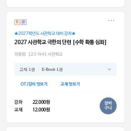
N
완
★2027학년도 사관학교 대비 강좌★
2027 사관학교 극한의 단련 [수학 확통 심화]
곽동령
[고3·N수] 사관학교
교재 1권
E-Book 1권
OT/강의 맛보기
교재 맛보기
강좌
22,000원
장바
구니
교재
12,000원