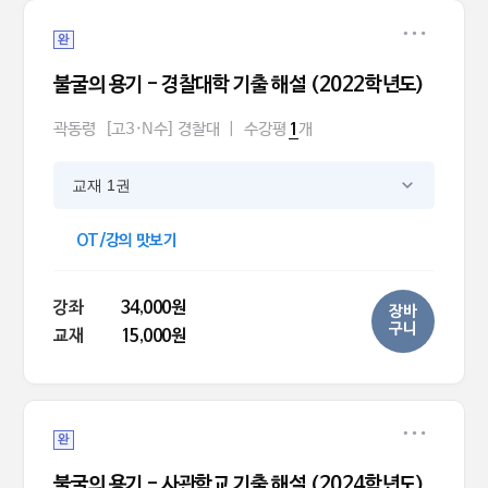
완
불굴의 용기 - 경찰대학 기출 해설 (2022학년도)
곽동령
[고3·N수] 경찰대
|
수강평
개
1
교재 1권
OT/강의 맛보기
강좌
34,000원
장바
구니
교재
15,000원
완
불굴의 용기 - 사관학교 기출 해설 (2024학년도)