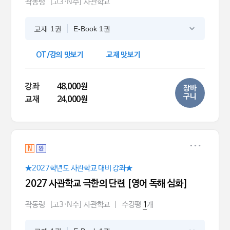
곽동령
[고3·N수] 사관학교
교재 1권
E-Book 1권
OT/강의 맛보기
교재 맛보기
강좌
48,000원
장바
구니
교재
24,000원
N
완
★2027학년도 사관학교 대비 강좌★
2027 사관학교 극한의 단련 [영어 독해 심화]
곽동령
[고3·N수] 사관학교
|
수강평
개
1