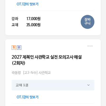
OT/강의 맛보기
강좌
17,000원
장바
구니
교재
35,000원
N
완
2027 제복인 사관학교 실전 모의고사 해설
(2회차)
곽동령
[고3·N수] 사관학교
교재 1권
OT/강의 맛보기