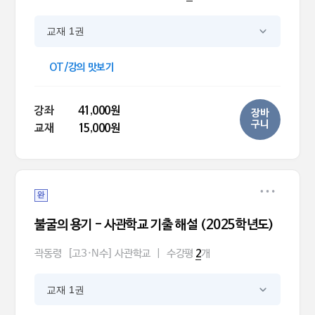
교재 1권
OT/강의 맛보기
강좌
41,000원
장바
구니
교재
15,000원
완
불굴의 용기 - 사관학교 기출 해설 (2025학년도)
곽동령
[고3·N수] 사관학교
|
수강평
개
2
교재 1권