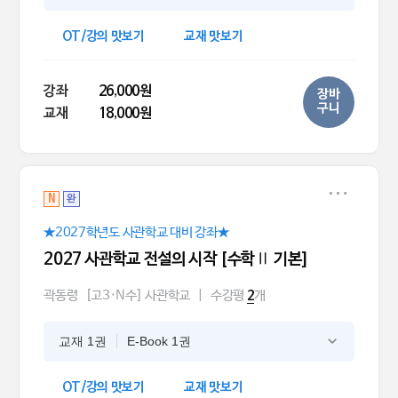
OT/강의 맛보기
교재 맛보기
강좌
26,000원
장바
구니
교재
18,000원
N
완
★2027학년도 사관학교 대비 강좌★
2027 사관학교 전설의 시작 [수학Ⅱ 기본]
곽동령
[고3·N수] 사관학교
|
수강평
개
2
교재 1권
E-Book 1권
OT/강의 맛보기
교재 맛보기