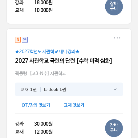
강좌
18,000원
장바
구니
교재
10,000원
N
완
★2027학년도 사관학교 대비 강좌★
2027 사관학교 극한의 단련 [수학 미적 심화]
곽동령
[고3·N수] 사관학교
교재 1권
E-Book 1권
OT/강의 맛보기
교재 맛보기
강좌
30,000원
장바
구니
교재
12,000원