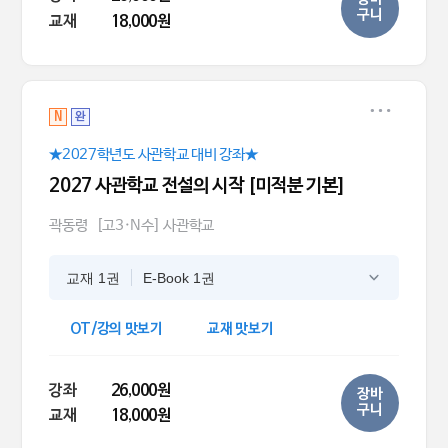
구니
교재
18,000원
N
완
★2027학년도 사관학교 대비 강좌★
2027 사관학교 전설의 시작 [미적분 기본]
곽동령
[고3·N수] 사관학교
교재 1권
E-Book 1권
OT/강의 맛보기
교재 맛보기
강좌
26,000원
장바
구니
교재
18,000원