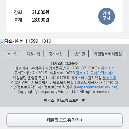
강좌
31,000원
장바
구니
교재
28,000원
로그인
회원가입
강사모집
이용약관
개인정보처리방침
메가스터디교육㈜
대표이사 : 손성은 | 사업자등록번호 : 780-87-00034
회사소개
통신판매번호 : 2015-서울서초-0678
정보조회
구매안전서비스
학원설립∙운영등록번호 : 제10176호 메가스터디원격학원
정보조회
신고기관명 : 서울특별시 강남교육지원청 | 호스팅제공자 : (주)케이티
개인정보보호책임자 : 정보보안실 김영무 (
keeper@megastudy.net
)
CopyrightⓒmegastudyEdu.co.,Ltd. All rights reserved.
메가스터디교육 스토어
태블릿 모드 홈 가기 >