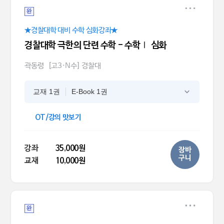
완
★경찰대학 대비 수학 심화강좌★
경찰대학 극한의 단련 수학 - 수학Ⅰ 심화
곽동령
[고3·N수] 경찰대
교재 1권
E-Book 1권
OT/강의 맛보기
강좌
35,000원
장바
구니
교재
10,000원
완