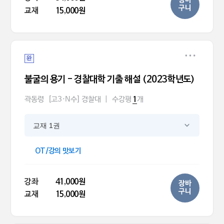
장바
구니
교재
15,000원
완
불굴의 용기 - 경찰대학 기출 해설 (2023학년도)
곽동령
[고3·N수] 경찰대
|
수강평
개
1
교재 1권
OT/강의 맛보기
강좌
41,000원
장바
구니
교재
15,000원