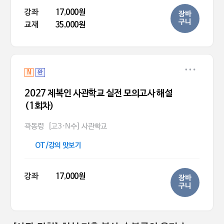
강좌
17,000원
장바
구니
교재
35,000원
N
완
2027 제복인 사관학교 실전 모의고사 해설
(1회차)
곽동령
[고3·N수] 사관학교
OT/강의 맛보기
강좌
17,000원
장바
구니