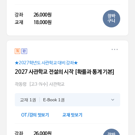
강좌
26,000원
장바
구니
교재
18,000원
N
완
★2027학년도 사관학교 대비 강좌★
2027 사관학교 전설의 시작 [확률과 통계 기본]
곽동령
[고3·N수] 사관학교
교재 1권
E-Book 1권
OT/강의 맛보기
교재 맛보기
강좌
26,000원
장바