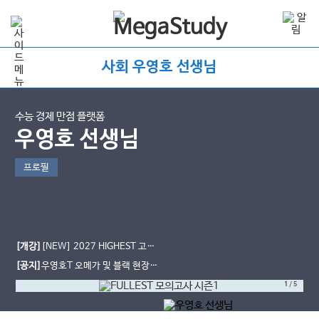
사회 우영호 선생님
수능 경제 만점 플랫폼
우영호 선생님
프로필
[개강]
[NEW] 2027 HIGHEST 고난
도 문제 풀이 [인강]
[공지]
우영호T 오메가 및 블랙 현장
사용 일정
1
/
5