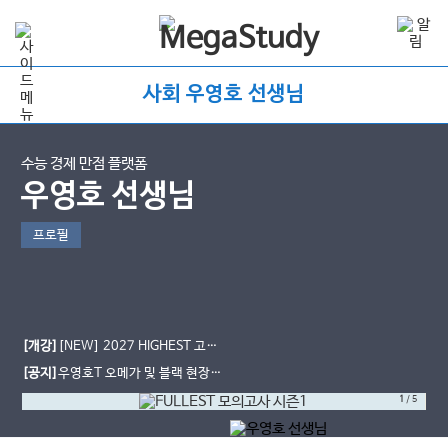
사회 우영호 선생님
수능 경제 만점 플랫폼
우영호 선생님
프로필
[개강]
[NEW] 2027 HIGHEST 고난
도 문제 풀이 [인강]
[공지]
우영호T 오메가 및 블랙 현장
사용 일정
1
/
5