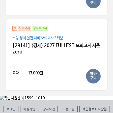
구니
N
모의고사
강좌주교재
수능 경제 실전 대비 모의고사 2회분
[29141] (경제) 2027 FULLEST 모의고사 시즌
zero
교재
13,000원
장바
구니
로그인
회원가입
강사모집
이용약관
개인정보처리방침