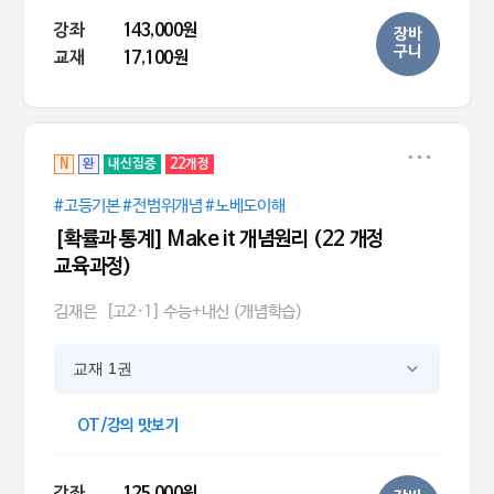
강좌
143,000원
장바
구니
교재
17,100원
N
완
내신집중
22개정
#고등기본 #전범위개념 #노베도이해
[확률과 통계] Make it 개념원리 (22 개정
교육과정)
김재은
[고2·1] 수능+내신 (개념학습)
교재 1권
OT/강의 맛보기
강좌
125,000원