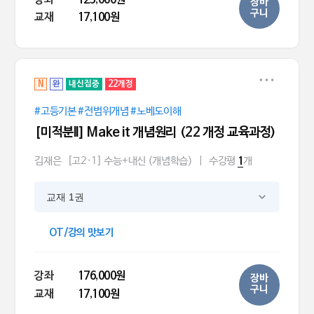
장바
구니
교재
17,100원
N
완
내신집중
22개정
#고등기본 #전범위개념 #노베도이해
[미적분ll] Make it 개념원리 (22 개정 교육과정)
김재은
[고2·1] 수능+내신 (개념학습)
|
수강평
개
1
교재 1권
OT/강의 맛보기
강좌
176,000원
장바
구니
교재
17,100원