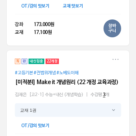
OT/강의 맛보기
교재 맛보기
강좌
173,000원
장바
구니
교재
17,100원
N
완
내신집중
22개정
#고등기본 #전범위개념 #노베도이해
[미적분l] Make it 개념원리 (22 개정 교육과정)
김재은
[고2·1] 수능+내신 (개념학습)
|
수강평
개
3
교재 1권
OT/강의 맛보기