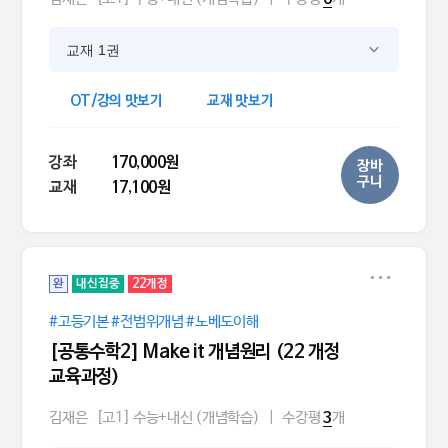
교재 1권
OT/강의 맛보기
교재 맛보기
강좌
170,000원
장바
구니
교재
17,100원
완
내신집중
22개정
#고등기본 #전범위개념 #노베도이해
[공통수학2] Make it 개념원리 (22 개정
교육과정)
김재은
[고1] 수능+내신 (개념학습)
|
수강평
개
3