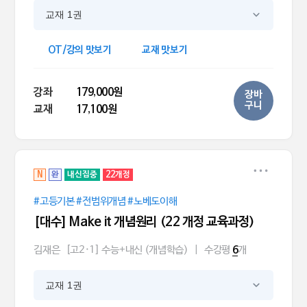
교재 1권
OT/강의 맛보기
교재 맛보기
강좌
179,000원
장바
구니
교재
17,100원
N
완
내신집중
22개정
#고등기본 #전범위개념 #노베도이해
[대수] Make it 개념원리 (22 개정 교육과정)
김재은
[고2·1] 수능+내신 (개념학습)
|
수강평
개
6
교재 1권