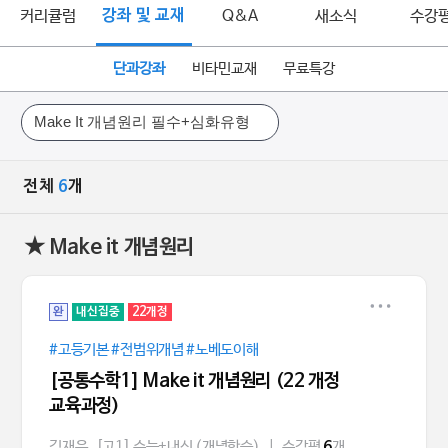
커리큘럼
강좌 및 교재
Q&A
새소식
수강
단과강좌
비타민교재
무료특강
전체
6
개
★ Make it 개념원리
완
내신집중
22개정
#고등기본 #전범위개념 #노베도이해
[공통수학1] Make it 개념원리 (22 개정
교육과정)
김재은
[고1] 수능+내신 (개념학습)
|
수강평
개
6