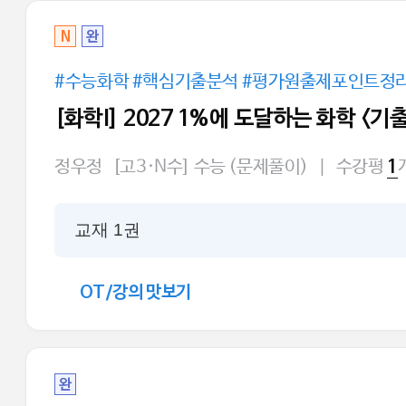
N
완
#수능화학 #핵심기출분석 #평가원출제포인트정
[화학I] 2027 1%에 도달하는 화학 <기
정우정
[고3·N수] 수능 (문제풀이)
|
수강평
1
교재 1권
OT/강의 맛보기
완