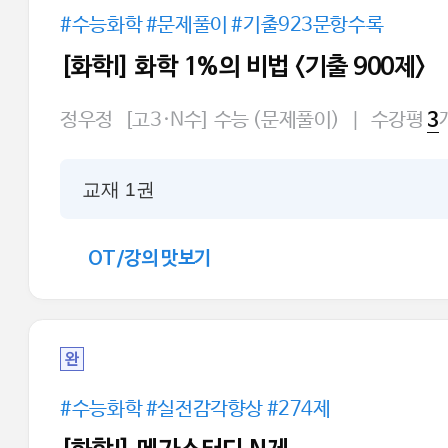
#수능화학 #문제풀이 #기출923문항수록
[화학l] 화학 1%의 비법 <기출 900제>
정우정
[고3·N수] 수능 (문제풀이)
|
수강평
3
교재 1권
OT/강의 맛보기
완
#수능화학 #실전감각향상 #274제