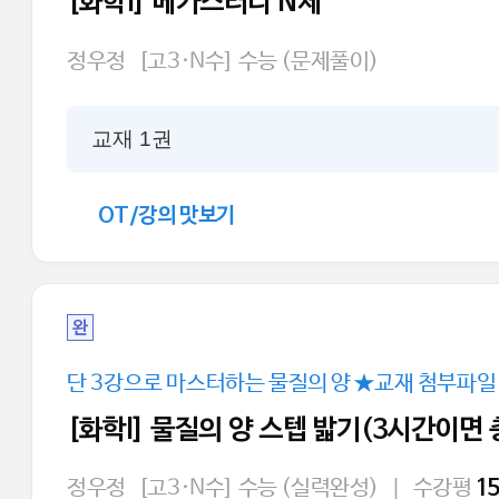
[화학I] 메가스터디 N제
정우정
[고3·N수] 수능 (문제풀이)
교재 1권
OT/강의 맛보기
완
단 3강으로 마스터하는 물질의 양 ★교재 첨부파일
[화학l] 물질의 양 스텝 밟기(3시간이면
정우정
[고3·N수] 수능 (실력완성)
|
수강평
1