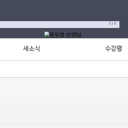
1
/
5
새소식
수강평