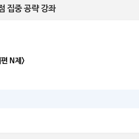
점 집중 공략 강좌
제편 N제>