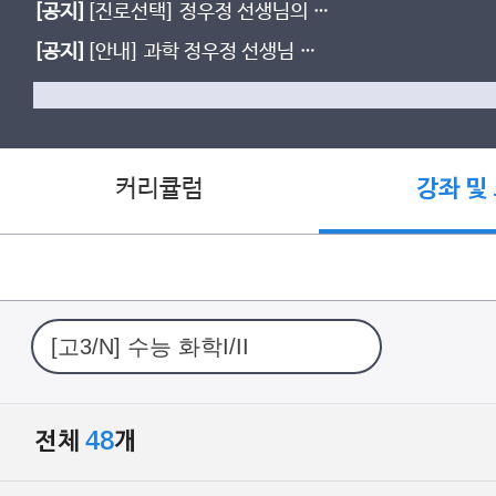
[공지]
[진로선택] 정우정 선생님의 물
질과 에너지 & 화학 반응의 세계
[공지]
[안내] 과학 정우정 선생님 여
름방학 MEXX 현장강의 안내
커리큘럼
강좌 및
전체
48
개