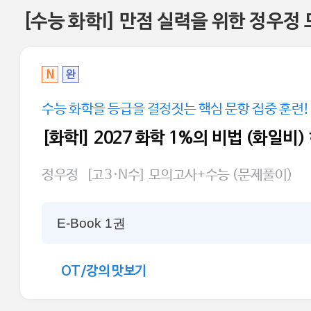
[수능 화학I] 만점 실력을 위한 정우정
N
완
수능 화학을 등급을 결정짓는 핵심 문항 집중 훈련!
[화학l] 2027 화학 1%의 비법 (화일비
정우정
[고3·N수] 모의고사+수능 (문제풀이)
E-Book 1권
OT/강의 맛보기