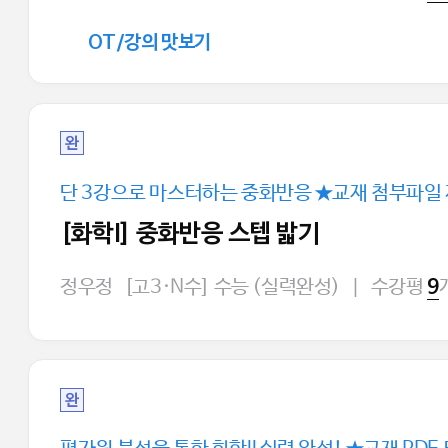
OT/강의 맛보기
완
단 3강으로 마스터하는 중화반응 ★교재 첨부파일
[화학I] 중화반응 스텝 밟기
정우정
[고3·N수] 수능 (실력완성)
|
수강평
9
완