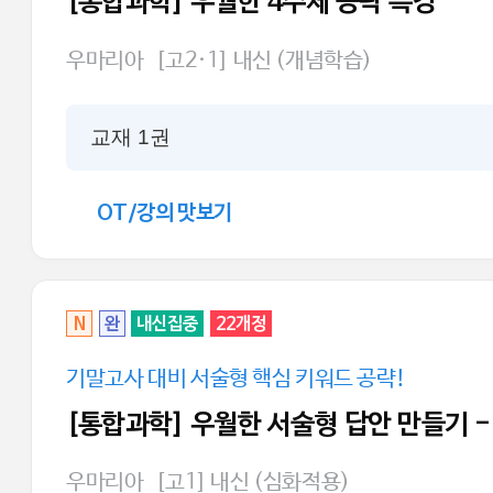
[통합과학] 우월한 4주제 공략 특강
우마리아
[고2·1] 내신 (개념학습)
교재 1권
OT/강의 맛보기
N
완
내신집중
22개정
기말고사 대비 서술형 핵심 키워드 공략!
[통합과학] 우월한 서술형 답안 만들기 -
우마리아
[고1] 내신 (심화적용)