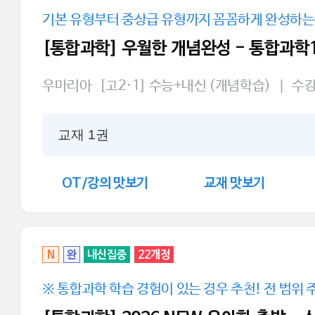
기본 유형부터 중상급 유형까지 꼼꼼하게 완성하는 
[통합과학] 우월한 개념완성 - 통합과학
우마리아
[고2·1] 수능+내신 (개념학습)
|
수
교재 1권
OT/강의 맛보기
교재 맛보기
N
완
내신집중
22개정
※ 통합과학 학습 경험이 있는 경우 추천! 전 범위 