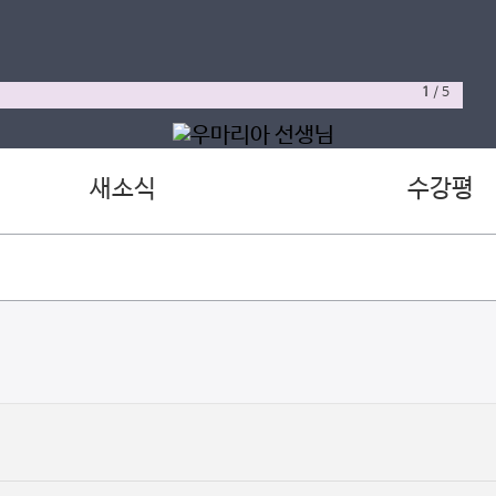
1
/
5
새소식
수강평