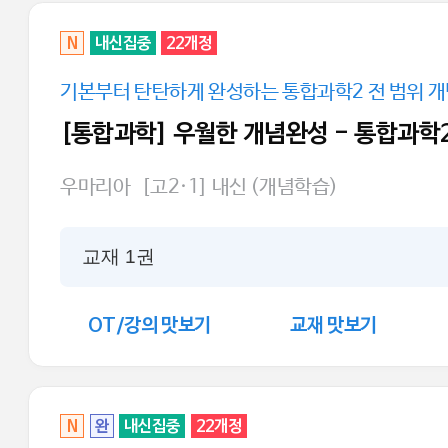
N
내신집중
22개정
기본부터 탄탄하게 완성하는 통합과학2 전 범위 개
[통합과학] 우월한 개념완성 - 통합과학
우마리아
[고2·1] 내신 (개념학습)
교재 1권
OT/강의 맛보기
교재 맛보기
N
완
내신집중
22개정