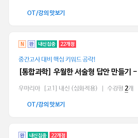
OT/강의 맛보기
N
완
내신집중
22개정
중간고사 대비 핵심 키워드 공략!
[통합과학] 우월한 서술형 답안 만들기 -
우마리아
[고1] 내신 (심화적용)
|
수강평
개
2
OT/강의 맛보기
완
내신집중
22개정