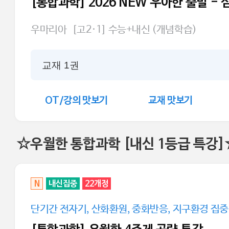
[통합과학] 2026 NEW 우아한 출발 - 
우마리아
[고2·1] 수능+내신 (개념학습)
교재 1권
OT/강의 맛보기
교재 맛보기
☆우월한 통합과학 [내신 1등급 특강]
N
내신집중
22개정
단기간 전자기, 산화환원, 중화반응, 지구환경 집중