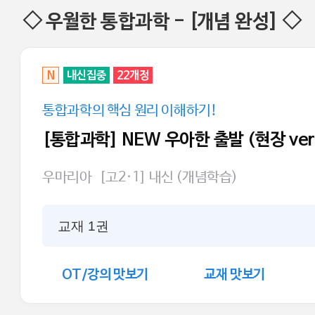
◇ 우월한 통합과학 - [개념 완성] ◇
N
내신집중
22개정
통합과학의 핵심 원리 이해하기!
[통합과학] NEW 우아한 출발 (현장 ver
우마리아
[고2·1] 내신 (개념학습)
교재 1권
OT/강의 맛보기
교재 맛보기