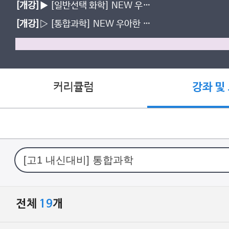
[개강]
▶ [일반선택 화학] NEW 우아
한 출발 (현장 ver.) OPEN!
[개강]
▷ [통합과학] NEW 우아한 출
발 (현장ver) 개강!
커리큘럼
강좌 및
전체
19
개