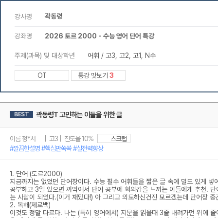
곽동령
강사명
강좌명
2026 토르 2000 - 수능 영어 단어 특강
주제(과목) 및 대상학년
어휘 / 고3, 고2, 고1, N수
OT
통강 맛보기
3
곽동령T 고민하는 이들을 위한 글
BEST
이름 정*서 | 고3 | 진도율 10%
스크랩
#깔끔한설명 #핵심만쏙쏙 #실전력향상
1. 단어 (토르2000)
지금까지는 없었던 단어장이다. 수능 필수 어휘들을 짧은 글 속에 밀도 있게 넣어
공부하고 3일 있으면 까먹어서 단어 공부에 회의감을 느끼는 이들에게 추천. 단
는 사람이 되었다.(이거 재밌다!) 아 그리고 의도하신건진 모르겠는데 단어장 
2. 독해(제로백)
이것도 정말 다르다. 나는 (특히 영어에서) 지문을 읽을때 3줄 내려가먼 위에 