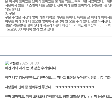
온 예시에 들어있는 단어가 들어있는 보기를 찍는...ㅋㅋ 그런 사람이었다. 그런
사용하지 않는 그 스킬이 나를 살렸다. 진짜 이거 한번 들어봐라. (곽동령T는 
의도 좋다.)
3. 구문
구문 수업은 자신의 영어 기초 체력을 키우는 듯하다. 독해를 잘 해내기 위해서는 
아무튼 이거 3개 다 들으면 영어에서 성적이 안 오를 수가 없다. 정말 느껴진다.
결론: 곽동령t는 올해 2타가 목표라시는데 이건 1타가 아닌게 이상하다. 그니까
+토르2000 미니북 빨리 받고 싶다!
곽동령
2025-01-30
이건 거의 제가 쓴 것 같은 수기입니다....
이건 너무 감동적인데...? 진짜에요.... 뭐라고 표현을 못하겠다. 정말 너무 기분
사람들이 진짜 좀 믿어주면 좋겠다... ㅋㅋㅋㅋㅋㅋㅋㅋㅋㅋㅋㅋㅋ
진짜 고마워요. 쌤이 오래오래 간직할게요. 정말 고맙습니다. ㅜㅜ 막 눈물나요..