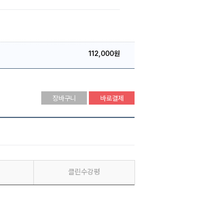
112,000원
장바구니
바로결제
클린수강평