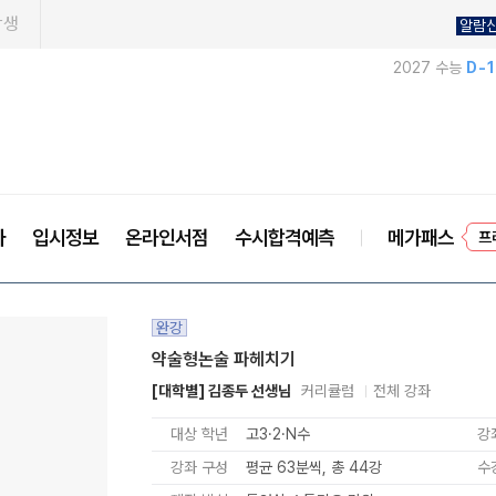
학생
알람
2027 수능
D-
사
입시정보
온라인서점
수시합격예측
메가패스
프
완강
약술형논술 파헤치기
[대학별] 김종두 선생님
커리큘럼
전체 강좌
대상 학년
고3·2·N수
강
강좌 구성
평균 63분씩, 총 44강
수