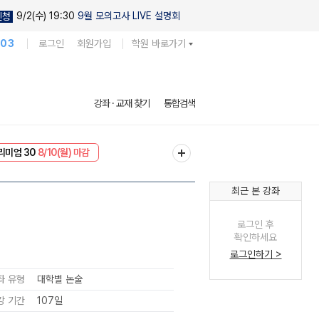
9/2(수) 19:30
9월 모의고사 LIVE 설명회
신청
103
로그인
회원가입
학원 바로가기
강좌 · 교재 찾기
통합검색
EVENT
8/10(월) 마감
리미엄 30
8/10(월) 마감
최근 본 강좌
로그인 후
확인하세요
로그인하기 >
좌 유형
대학별 논술
강 기간
107일