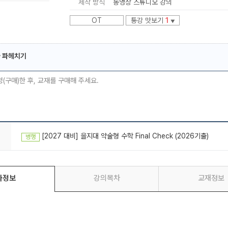
제작 방식
동영상 스튜디오 강의
OT
통강 맛보기
1
▼
 파헤치기
메가스터디
청(구매)한 후, 교재를 구매해 주세요.
[2027 대비] 을지대 약술형 수학 Final Check (2026기출)
병행
좌정보
강의목차
교재정보