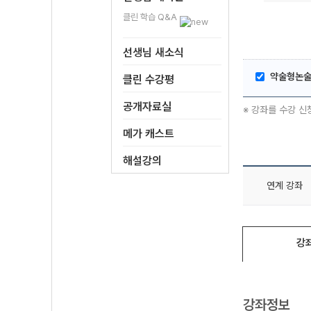
클린 학습 Q&A
선생님 새소식
약술형논술
클린 수강평
공개자료실
※ 강좌를 수강 신
메가 캐스트
해설강의
연계 강좌
강
강좌정보