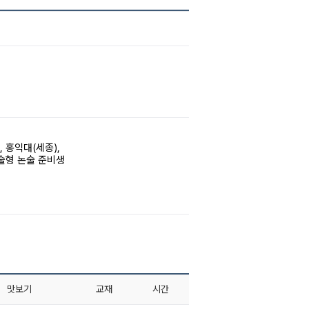
 홍익대(세종),
약술형 논술 준비생
맛보기
교재
시간