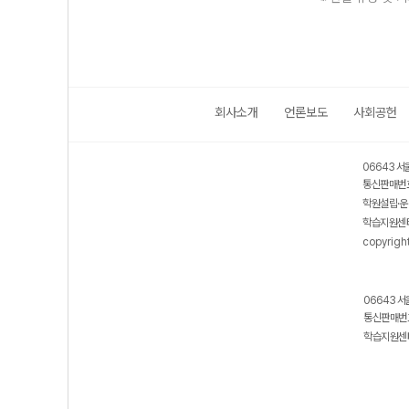
회사소개
언론보도
사회공헌
보호 관리체계 ISMS 인증획득
인터넷 저작권 지킴이 - 클린사이트
06643 서
통신판매번호
학원설립·운
학습지원센터
copyrigh
06643 서
통신판매번호
학습지원센터