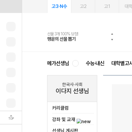
고3·N수
고2
고1
대
선물 3개 100% 당첨!
선물 100% 증정!
여름방학 스터디 캐시백
2027 러셀 단과
스마트러닝앱
메가패스
메가패스 수강생 무료혜택!
사회공헌 캠페인
행운의 선물 뽑기
메가스터디 X 올리브
메가런 썸머스쿨
강사 공개선발
설문 EVENT
3일 무료 체험권
메가클럽 멤버십
희망이룸 메가나눔
영
메가선생님
수능·내신
대학별고
한국사·사회
이다지 선생님
커리큘럼
TOP
강좌 및 교재
선생님 게시판