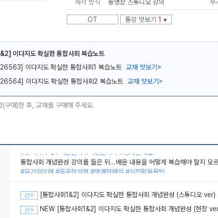
제작 방식
동영상 스튜디오 강의
부
OT
통강 맛보기
1
▼
&2] 이다지도 확실한 통합사회 복습노트
[26563] 이다지도 확실한 통합사회1 복습노트
교재 맛보기
>
메가스터디
[26564] 이다지도 확실한 통합사회2 복습노트
교재 맛보기
>
청(구매)한 후, 교재를 구매해 주세요.
통합사회 개념완성 강의를 들은 뒤...배운 내용을 어떻게 복습해야 할지 모
#유기적이해 #꼼꼼한설명 #명쾌한해설 #실전활용꿀팁
통합사회의 쉬움을 알려주신 선생님
#유기적이해 #시간순삭 #핵심만쏙쏙 #명쾌한해설
[통합사회1&2] 이다지도 확실한 통합사회 개념완성 (스튜디오 ver)
선수
NEW [통합사회1&2] 이다지도 확실한 통합사회 개념완성 (현장 ver
선수