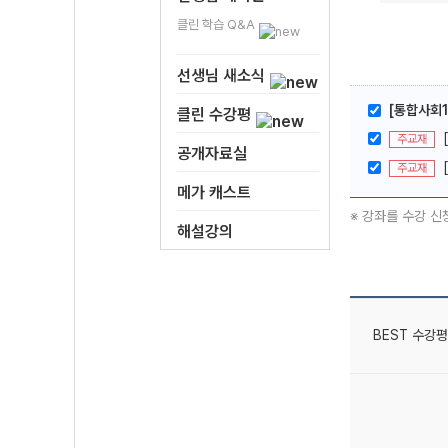
클린 학습 Q&A
선생님 새소식
[통합사회1
클린 수강평
주교재
공개자료실
주교재
메가 캐스트
※ 강좌를 수강 신
해설강의
BEST 수강평