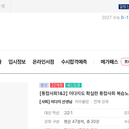
학생
알람
2027 수능
D-
사
입시정보
온라인서점
수시합격예측
메가패스
프
완강
22개정
내신집중
[통합사회1&2] 이다지도 확실한 통합사회 복습
[사회] 이다지 선생님
커리큘럼
전체 강좌
대상 학년
고2·1
강
강좌 구성
평균 47분씩, 총 20강
수