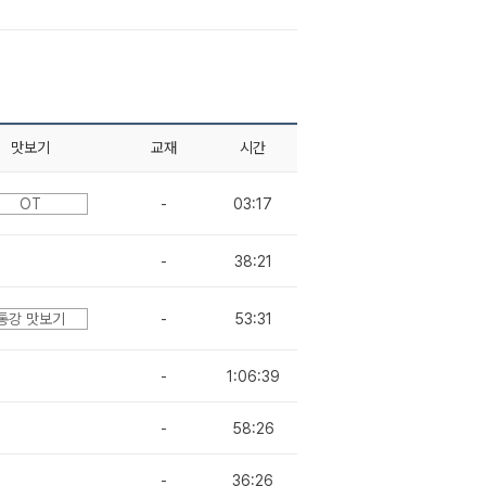
맛보기
교재
시간
OT
-
03:17
-
38:21
통강 맛보기
-
53:31
-
1:06:39
-
58:26
-
36:26