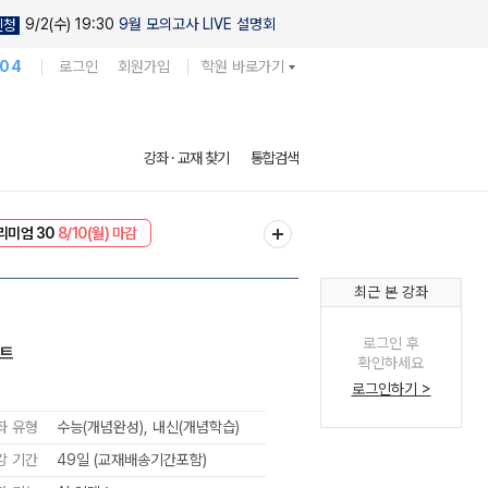
9/2(수) 19:30
9월 모의고사 LIVE 설명회
신청
104
로그인
회원가입
학원 바로가기
강좌 · 교재 찾기
통합검색
EVENT
8/10(월) 마감
리미엄 30
8/10(월) 마감
최근 본 강좌
로그인 후
노트
확인하세요
로그인하기 >
좌 유형
수능(개념완성), 내신(개념학습)
강 기간
49일 (교재배송기간포함)