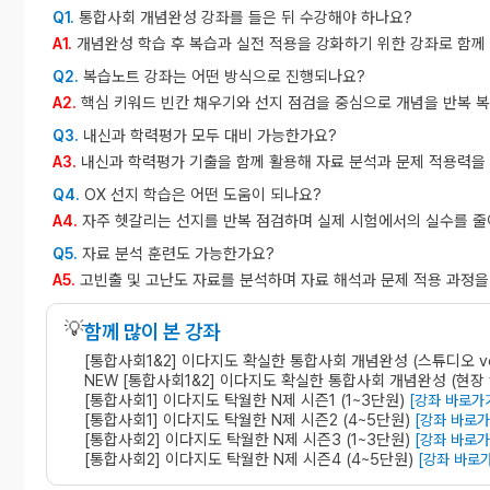
통합사회 개념완성 강좌를 들은 뒤 수강해야 하나요?
Q1.
개념완성 학습 후 복습과 실전 적용을 강화하기 위한 강좌로 함께
A1.
복습노트 강좌는 어떤 방식으로 진행되나요?
Q2.
핵심 키워드 빈칸 채우기와 선지 점검을 중심으로 개념을 반복 
A2.
내신과 학력평가 모두 대비 가능한가요?
Q3.
내신과 학력평가 기출을 함께 활용해 자료 분석과 문제 적용력을
A3.
OX 선지 학습은 어떤 도움이 되나요?
Q4.
자주 헷갈리는 선지를 반복 점검하며 실제 시험에서의 실수를 줄
A4.
자료 분석 훈련도 가능한가요?
Q5.
고빈출 및 고난도 자료를 분석하며 자료 해석과 문제 적용 과정을
A5.
💡
함께 많이 본 강좌
[통합사회1&2] 이다지도 확실한 통합사회 개념완성 (스튜디오 v
NEW [통합사회1&2] 이다지도 확실한 통합사회 개념완성 (현장 
[통합사회1] 이다지도 탁월한 N제 시즌1 (1~3단원)
[강좌 바로가
[통합사회1] 이다지도 탁월한 N제 시즌2 (4~5단원)
[강좌 바로가
[통합사회2] 이다지도 탁월한 N제 시즌3 (1~3단원)
[강좌 바로가
[통합사회2] 이다지도 탁월한 N제 시즌4 (4~5단원)
[강좌 바로