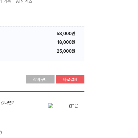
가 기능
AI 인덱스
58,000원
18,000원
25,000원
장바구니
바로결제
르겠다면?
김*은
배*석
)