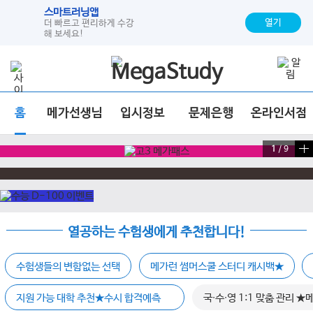
스마트러닝앱
열기
더 빠르고 편리하게 수강
해 보세요!
홈
메가선생님
입시정보
문제은행
온라인서점
1
/
9
열공하는 수험생에게 추천합니다!
수험생들의 변함없는 선택
메가런 썸머스쿨 스터디 캐시백★
지원 가능 대학 추천★수시 합격예측
국∙수∙영 1:1 맞춤 관리 ★