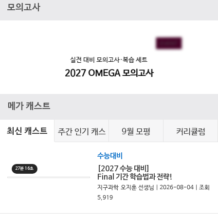
모의고사
EVENT
EVENT
실전 대비 모의고사·복습 세트
2027 OMEGA 모의고사
메가 캐스트
주간 인기 캐스
9월 모평
커리큘럼
최신 캐스트
트
수능대비
[2027 수능 대비]
27분 16초
Final 기간 학습법과 전략!
지구과학 오지훈 선생님 | 2026-08-04 | 조회
5,919