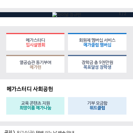
1
/
2
메가스터디
회원제 멤버십 서비스
입시설명회
메가클럽 멤버십
열공습관 동기부여
장학금 총 9천만원
메가런
목표달성 장학생
메가스터디 사회공헌
교육 콘텐츠 지원
기부 모금함
희망이룸 메가나눔
위드클럽
공지 >
8/14(금) 택배 쉬는 날 배송 안내