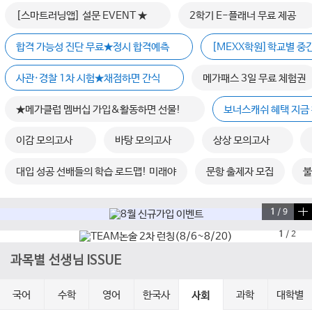
[스마트러닝앱] 설문 EVENT ★
2학기 E-플래너 무료 제공
합격 가능성 진단 무료★정시 합격예측
[MEXX학원]학교별 중
사관·경찰 1차 시험★채점하면 간식
메가패스 3일 무료 체험권
★메가클럽 멤버십 가입&활동하면 선물!
보너스캐쉬 혜택 지금 
이감 모의고사
바탕 모의고사
상상 모의고사
대입 성공 선배들의 학습 로드맵! 미래야
문항 출제자 모집
불
1
/
9
1
/
2
과목별 선생님 ISSUE
국어
수학
영어
한국사
과학
대학별
사회