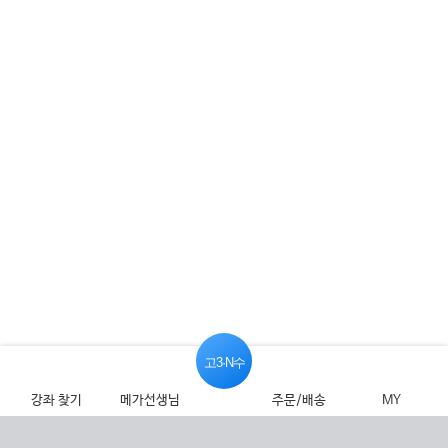
고3·N수
강좌 찾기
메가선생님
주문/배송
MY