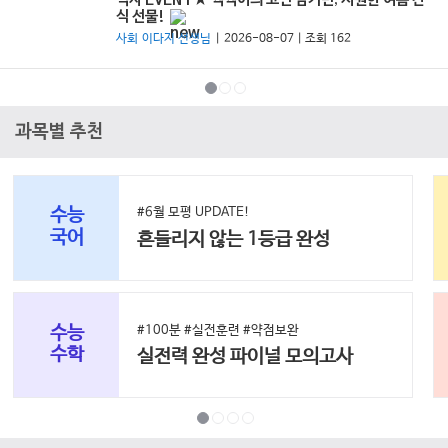
역사 EVENT★ 짹짹이의 고민 남기면, 시원한 여름 간
식 선물!
사회 이다지 선생님
| 2026-08-07 | 조회 162
과목별 추천
수능
#6월 모평 UPDATE!
국어
흔들리지 않는 1등급 완성
수능
#100분 #실전훈련 #약점보완
수학
실전력 완성 파이널 모의고사