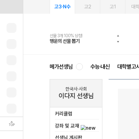
고3·N수
고2
고1
대
선물 3개 100% 당첨!
선물 100% 증정!
여름방학 스터디 캐시백
2027 러셀 단과
스마트러닝앱
메가패스
메가패스 수강생 무료혜택!
사회공헌 캠페인
행운의 선물 뽑기
메가스터디 X 올리브
메가런 썸머스쿨
강사 공개선발
설문 EVENT
3일 무료 체험권
메가클럽 멤버십
희망이룸 메가나눔
영
메가선생님
수능·내신
대학별고
한국사·사회
이다지 선생님
커리큘럼
TOP
강좌 및 교재
선생님 게시판