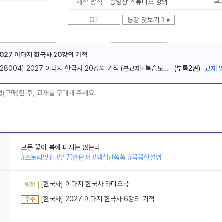
제작 방식
동영상 스튜디오 강의
부
OT
통강 맛보기
1
▼
2027 이다지 한국사 20강의 기적
[28004] 2027 이다지 한국사 20강의 기적 (본교재+복습노트+요약노트)
(부록2권)
교재 
메가스터디
청(구매)한 후, 교재를 구매해 주세요.
모든 꽃이 봄에 피지는 않는다
#스토리맛집 #깔끔한판서 #핵심만쏙쏙 #꼼꼼한설명
이다지쌤 한국사 사랑해요
#깔끔한판서 #핵심만쏙쏙 #기억이잘나는 #노베도가능
모든 꽃이 봄에 피지는 않는다
#스토리맛집 #깔끔한판서 #핵심만쏙쏙 #꼼꼼한설명
[한국사] 이다지 한국사 라디오북
병행
[한국사] 2027 이다지 한국사 6강의 기적
후수