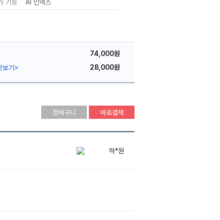
가 기능
AI 인덱스
74,000원
28,000원
맛보기
>
장바구니
바로결제
하*원
이*준
하*원