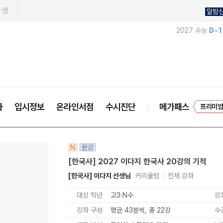
학생
알람
2027 수능
D-
EVE
사
입시정보
온라인서점
수시진단
메가패스
프리미엄
N
완강
[한국사] 2027 이다지 한국사 20강의 기적
[한국사] 이다지 선생님
커리큘럼
전체 강좌
대상 학년
고3·N수
강
강좌 구성
평균 43분씩, 총 22강
수