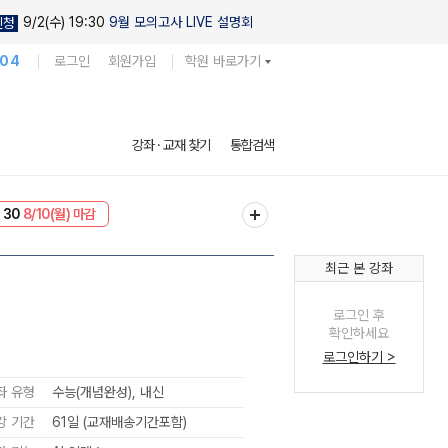
9/2(수) 19:30
9월 모의고사 LIVE 설명회
신청
104
로그인
회원가입
학원 바로가기
강좌 · 교재 찾기
통합검색
NT
8/10(월) 마감
 30
8/10(월) 마감
최근 본 강좌
로그인 후
확인하세요
로그인하기 >
좌 유형
수능(개념완성), 내신
강 기간
61일 (교재배송기간포함)