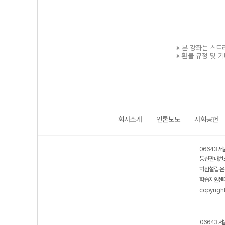
※ 본 강좌는 스
※ 환불 규정 및 
회사소개
언론보도
사회공헌
보호 관리체계 ISMS 인증획득
인터넷 저작권 지킴이 - 클린사이트
06643 서
통신판매번호
학원설립·운
학습지원센터
copyrigh
06643 서