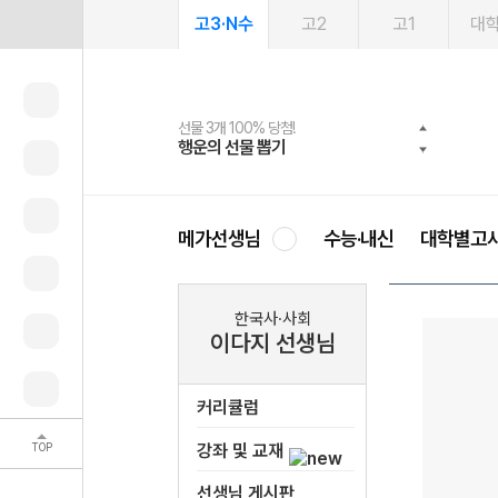
고3·N수
고2
고1
대
선물 3개 100% 당첨!
선물 100% 증정!
여름방학 스터디 캐시백
2027 러셀 단과
스마트러닝앱
메가패스
메가패스 수강생 무료혜택!
사회공헌 캠페인
행운의 선물 뽑기
메가스터디 X 올리브
메가런 썸머스쿨
강사 공개선발
설문 EVENT
3일 무료 체험권
메가클럽 멤버십
희망이룸 메가나눔
영
메가선생님
수능·내신
대학별고
한국사·사회
이다지 선생님
커리큘럼
TOP
강좌 및 교재
선생님 게시판