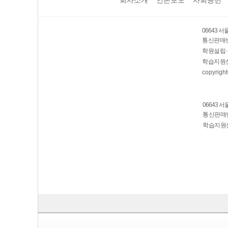
보호 관리체계 ISMS 인증획득
인터넷 저작권 지킴이 - 클린사이트
06643 
통신판매번호
학원설립·
학습지원센
copyright
06643 
통신판매번호
학습지원센