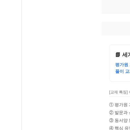
📗 
평가원 
풀이 교
[교재 특징]
① 평가원 
② 발문과 
③ 동서양 
④ 핵심 유