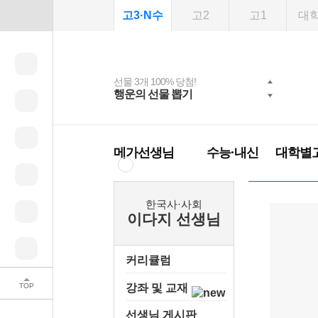
고3·N수
고2
고1
대
선물 3개 100% 당첨!
선물 100% 증정!
2027 러셀 단과
스마트러닝앱
메가패스
메가패스 수강생 무료
사회공헌 캠페인
행운의 선물 뽑기
메가스터디 X 올리
강사 공개선발
설문 EVENT
3일 무료 체험권
희망이룸 메가나눔
혜택!
브영
메가클럽 멤버십
메가선생님
수능·내신
대학별
한국사·사회
이다지 선생님
커리큘럼
TOP
강좌 및 교재
선생님 게시판