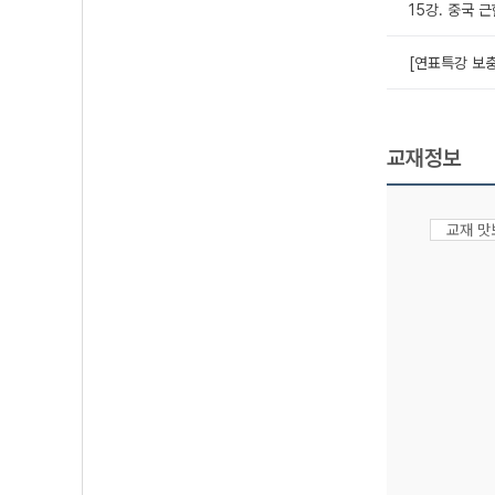
15강. 중국 
[연표특강 보충
교재정보
교재 