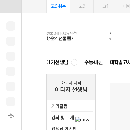
고3·N수
고2
고1
대
선물 3개 100% 당첨!
선물 100% 증정!
2027 러셀 단과
스마트러닝앱
메가패스
메가패스 수강생 무료혜택!
사회공헌 캠페인
행운의 선물 뽑기
메가스터디 X 올리브
강사 공개선발
설문 EVENT
3일 무료 체험권
메가클럽 멤버십
희망이룸 메가나눔
영
메가선생님
수능·내신
대학별고
한국사·사회
이다지 선생님
커리큘럼
TOP
강좌 및 교재
선생님 게시판