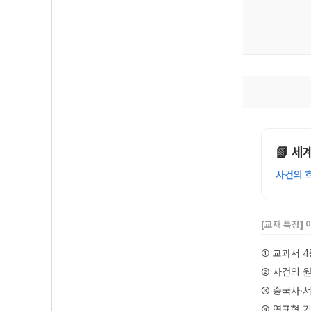
📗 세
사건의 
[교재 특징]
① 교과서 
② 사건의 
③ 중국사·
④ 연표형 