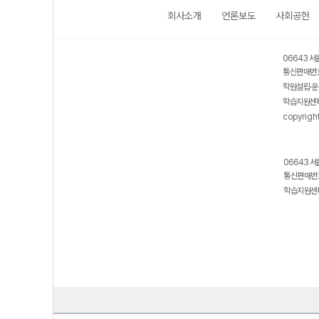
회사소개
언론보도
사회공헌
보호 관리체계 ISMS 인증획득
인터넷 저작권 지킴이 - 클린사이트
06643 서
통신판매번호
학원설립·운
학습지원센터
copyrigh
06643 서
통신판매번호
학습지원센터