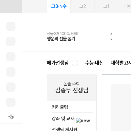
고3·N수
고2
고1
대
선물 3개 100% 당첨!
선물 100% 증정!
여름방학 스터디 캐시백
2027 러셀 단과
스마트러닝앱
메가패스
메가패스 수강생 무료혜택!
사회공헌 캠페인
행운의 선물 뽑기
메가스터디 X 올리브
메가런 썸머스쿨
강사 공개선발
설문 EVENT
3일 무료 체험권
메가클럽 멤버십
희망이룸 메가나눔
영
메가선생님
수능·내신
대학별고
논술·수학
김종두 선생님
커리큘럼
TOP
강좌 및 교재
선생님 게시판