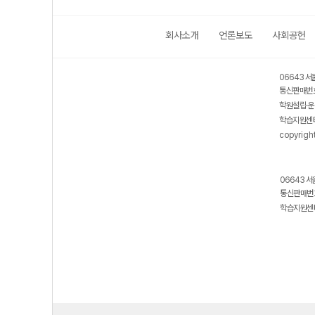
회사소개
언론보도
사회공헌
보호 관리체계 ISMS 인증획득
인터넷 저작권 지킴이 - 클린사이트
06643 서
통신판매번호
학원설립·운
학습지원센터
copyrigh
06643 서
통신판매번호
학습지원센터