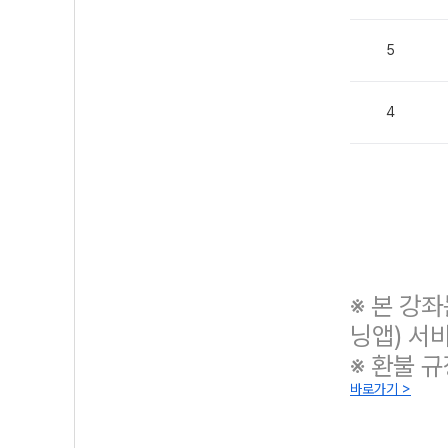
5
4
※ 본 강
닝앱) 서
※ 환불 
바로가기 >