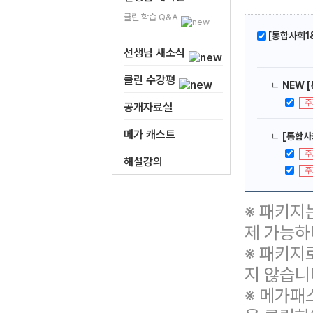
클린 학습 Q&A
[통합사회1&
선생님 새소식
클린 수강평
ㄴ
NEW 
주
공개자료실
메가 캐스트
ㄴ
[통합사
주
해설강의
주
※ 패키지
제 가능하
※ 패키지
지 않습니
※ 메가패