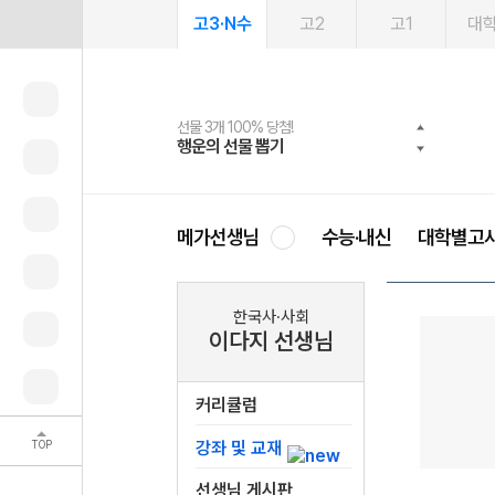
고3·N수
고2
고1
대
선물 3개 100% 당첨!
선물 100% 증정!
여름방학 스터디 캐시백
2027 러셀 단과
스마트러닝앱
메가패스
메가패스 수강생 무료혜택!
사회공헌 캠페인
행운의 선물 뽑기
메가스터디 X 올리브
메가런 썸머스쿨
강사 공개선발
설문 EVENT
3일 무료 체험권
메가클럽 멤버십
희망이룸 메가나눔
영
메가선생님
수능·내신
대학별고
한국사·사회
이다지 선생님
커리큘럼
TOP
강좌 및 교재
선생님 게시판