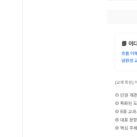
📗 
흐름 이
념완성 
[교재 특징]
① 단원 개
② 특화된 
③ 8종 교
④ 대표 문
⑤ 핵심 주