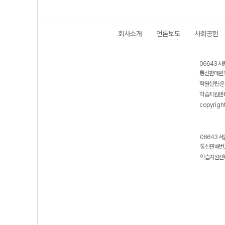
회사소개
언론보도
사회공헌
보호 관리체계 ISMS 인증획득
인터넷 저작권 지킴이 - 클린사이트
06643 서
통신판매번호
학원설립·운
학습지원센터
copyrigh
06643 서
통신판매번호
학습지원센터