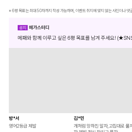
※
6평 목표는 최대 50자까지 작성 가능하며, 이벤트 취지에 맞지 않는 사진이나 댓
메가스터디
공지
메패와 함께 이루고 싶은 6평 목표를 남겨 주세요! (★SNS 
방*서
김*민
영어2등급 제발
개처럼 망하진 말자,고집대로 풀지