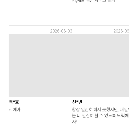
자,제발 정신 차리고 풀자
2026-06-03
2026-06
백*효
신*빈
지예아
항상 열심히 하지 못했지만, 내일
는 더 열심히 할 수 있도록 노력
자!