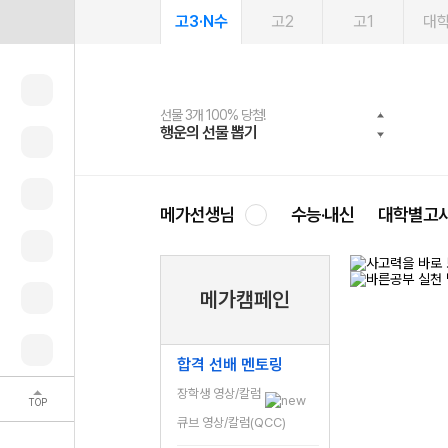
고3·N수
고2
고1
대
선물 3개 100% 당첨!
선물 100% 증정!
여름방학 스터디 캐시백
2027 러셀 단과
스마트러닝앱
메가패스
메가패스 수강생 무료혜택!
사회공헌 캠페인
행운의 선물 뽑기
메가스터디 X 올리브
메가런 썸머스쿨
강사 공개선발
설문 EVENT
3일 무료 체험권
메가클럽 멤버십
희망이룸 메가나눔
영
메가선생님
수능·내신
대학별고
메가캠페인
합격 선배 멘토링
장학생 영상/칼럼
TOP
큐브 영상/칼럼(QCC)