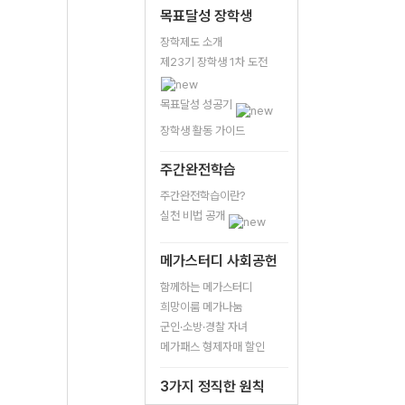
목표달성 장학생
장학제도 소개
제23기 장학생 1차 도전
목표달성 성공기
장학생 활동 가이드
주간완전학습
주간완전학습이란?
실천 비법 공개
메가스터디 사회공헌
함께하는 메가스터디
희망이룸 메가나눔
군인·소방·경찰 자녀
메가패스 형제자매 할인
3가지 정직한 원칙