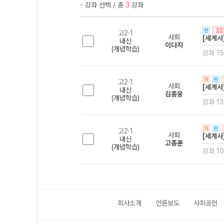
-
강좌 선택 / 총
3
강좌
2
완
고2·1
사회
[세계사
내신
이다지
(개념학습)
강좌 15
N
완
고2·1
사회
[세계사
내신
김종웅
(개념학습)
강좌 13
N
완
고2·1
사회
[세계사
내신
고종훈
(개념학습)
강좌 1
회사소개
언론보도
사회공헌