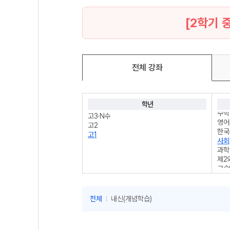
[2학기 
전체 강좌
국어
학년
수학
고3·N수
영어
고2
한국
고1
사회
과학
제2
구술
전체
내신(개념학습)
|