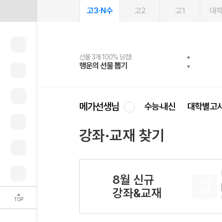
고3·N수
고2
고1
대
선물 3개 100% 당첨!
선물 100% 증정!
여름방학 스터디 캐시백
2027 러셀 단과
스마트러닝앱
메가패스
메가패스 수강생 무료혜택!
사회공헌 캠페인
행운의 선물 뽑기
메가스터디 X 올리브
메가런 썸머스쿨
강사 공개선발
설문 EVENT
3일 무료 체험권
메가클럽 멤버십
희망이룸 메가나눔
영
메가선생님
수능·내신
대학별고
강좌·교재 찾기
8월 신규
개강
강좌&교재
강좌
TOP