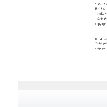
보호 관리체계 ISMS 인증획득
인터넷 저작권 지킴이 - 클린사이트
06643 서
통신판매번호
학원설립·운
학습지원센터
copyrigh
06643 서
통신판매번호
학습지원센터