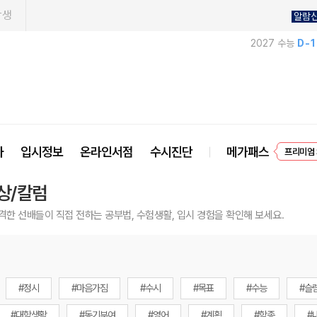
학생
알람
2027 수능
D-
사
입시정보
온라인서점
수시진단
메가패스
프리미엄 
EVEN
상/칼럼
격한 선배들이 직접 전하는 공부법, 수험생활, 입시 경험을 확인해 보세요.
#정시
#마음가짐
#수시
#목표
#수능
#슬
#대학생활
#동기부여
#영어
#계획
#학종
#