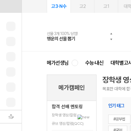
고3·N수
고2
고1
대
선물 3개 100% 당첨!
선물 100% 증정!
여름방학 스터디 캐시백
2027 러셀 단과
스마트러닝앱
메가패스
메가패스 수강생 무료혜택!
사회공헌 캠페인
행운의 선물 뽑기
메가스터디 X 올리브
메가런 썸머스쿨
강사 공개선발
설문 EVENT
3일 무료 체험권
메가클럽 멤버십
희망이룸 메가나눔
영
메가선생님
수능·내신
대학별고
장학생 영
메가캠페인
목표한 대학에 합
인기 태그
합격 선배 멘토링
장학생 영상/칼럼
TOP
#공부법
큐브 영상/칼럼(QCC)
#국어