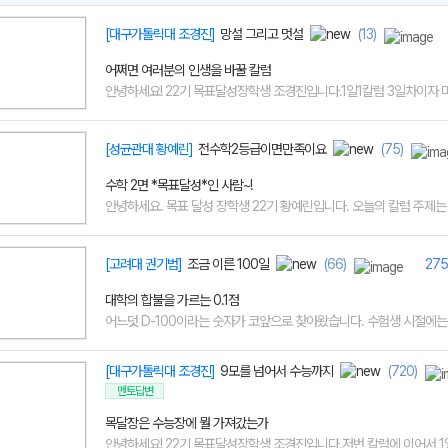
[대구가톨릭대 조경진]
망설 그리고 멋설
(13)
어쩌면 여러분의 인생을 바꿀 칼럼
안녕하세요! 22기 목표달성장학생 조경진입니다.1일1칼럼 3일차이자 마지
[성균관대 황예린]
전수학2등급이면만족이요
(75)
수학 2면 *목표달성*인 사람~!
안녕하세요. 목표 달성 장학생 22기 황예린입니다. 오늘의 칼럼 주제는 수
[고려대 권기범]
조금 이른 100일
(66)
275
대학의 합불을 가르는 0.1점
어느덧 D-100이라는 숫자가 코앞으로 찾아왔습니다. 수험생 시절에는 저
[대구가톨릭대 조경진]
9모를 넘어서 수능까지
(720)
멘토답변
목달장은 수능장에 뭘 가져갔는가
안녕하세요! 22기 목표달성장학생 조경진입니다.저번 칼럼에 이어서 1일