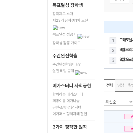
목표달성 장학생
장학제도 소개
제23기 장학생 1차 도전
목표달성 성공기
그래도날
1
장학생 활동 가이드
9월 모의
2
주간완전학습
8월: 9
3
주간완전학습이란?
실천 비법 공개
메가스터디 사회공헌
전체
영상
칼
함께하는 메가스터디
희망이룸 메가나눔
군인·소방·경찰 자녀
메가패스 형제자매 할인
3가지 정직한 원칙