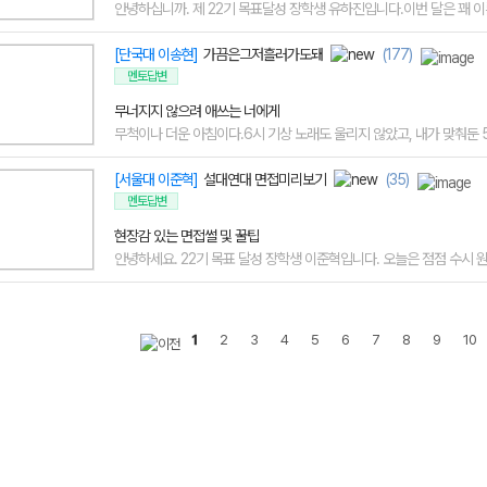
안녕하십니까. 제 22기 목표달성 장학생 유하진입니다.이번 달은 꽤 이른 
[단국대 이송현]
가끔은그저흘러가도돼
(177)
멘토답변
무너지지 않으려 애쓰는 너에게
무척이나 더운 아침이다.6시 기상 노래도 울리지 않았고, 내가 맞춰둔 5시
[서울대 이준혁]
설대연대 면접미리보기
(35)
멘토답변
현장감 있는 면접썰 및 꿀팁
안녕하세요. 22기 목표 달성 장학생 이준혁입니다. 오늘은 점점 수시 원서
1
2
3
4
5
6
7
8
9
10