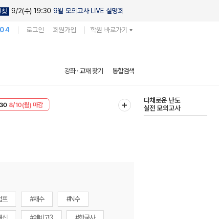
9/2(수) 19:30
9월 모의고사 LIVE 설명회
신청
104
로그인
회원가입
학원 바로가기
현우진의
강좌 · 교재 찾기
통합검색
킬링캠프 시즌1
다채로운 난도
30
8/10(월) 마감
실전 모의고사
T
8/10(월) 마감
럼프
#재수
#N수
내신
#예비고3
#한국사