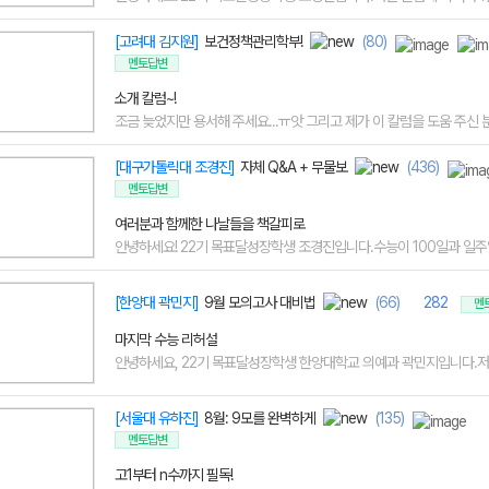
[고려대 김지원]
보건정책관리학부!
(80)
멘토답변
소개 칼럼~!
조금 늦었지만 용서해 주세요...ㅠ앗 그리고 제가 이 칼럼을 도움 주신 분들
[대구가톨릭대 조경진]
자체 Q&A + 무물보
(436)
멘토답변
여러분과 함께한 나날들을 책갈피로
안녕하세요! 22기 목표달성장학생 조경진입니다.수능이 100일과 일주일
[한양대 곽민지]
9월 모의고사 대비법
(66)
282
멘
마지막 수능 리허설
안녕하세요, 22기 목표달성장학생 한양대학교 의예과 곽민지입니다.저번
[서울대 유하진]
8월: 9모를 완벽하게
(135)
멘토답변
고1부터 n수까지 필독!