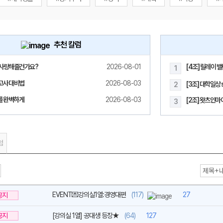
추천 칼럼
사랑해줄건가요?
2026-08-01
[4조] 릴레이 
1
메가스터디
고사 대비법
2026-08-03
[3조] 대학일상 s
2
모를 완벽하게
2026-08-03
[2조] 왓츠인마이
3
럼
EVENT💌강의실1열:경영대편
(117)
27
공지
공지
[강의실 1열] 공대생 등장★
(64)
127