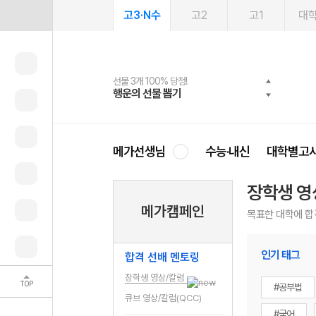
고3·N수
고2
고1
대
선물 3개 100% 당첨!
선물 100% 증정!
여름방학 스터디 캐시백
2027 러셀 단과
스마트러닝앱
메가패스
메가패스 수강생 무료혜택!
사회공헌 캠페인
행운의 선물 뽑기
메가스터디 X 올리브
메가런 썸머스쿨
강사 공개선발
설문 EVENT
3일 무료 체험권
메가클럽 멤버십
희망이룸 메가나눔
영
메가선생님
수능·내신
대학별고
장학생 영
메가캠페인
목표한 대학에 합
인기 태그
합격 선배 멘토링
장학생 영상/칼럼
TOP
#공부법
큐브 영상/칼럼(QCC)
#국어