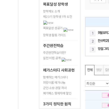
목표달성 장학생
장학제도 소개
제23기 장학생 1차 도전
목표달성 성공기
9월 모의
1
장학생 활동 가이드
전수학2
2
주간완전학습
망설 그리
3
주간완전학습이란?
실천 비법 공개
메가스터디 사회공헌
전체
영상
칼
함께하는 메가스터디
희망이룸 메가나눔
군인·소방·경찰 자녀
메가패스 형제자매 할인
3가지 정직한 원칙