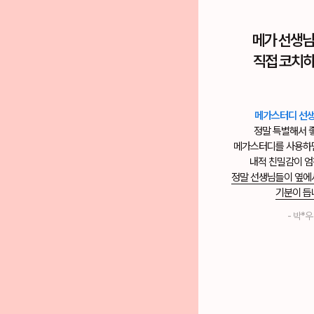
수험생이
메가 선생님
시간 관리하기 최고
직접 코치하
모의고사
보고 그 기록까지
메가스터디 선생
가독성 좋게
그래프로 볼 수 있어서
정말 특별해서 
만족스럽습니다!
메가스터디를 사용하
모의고사 볼 때 알람 맞추는 것도 있고,
내적 친밀감이 엄
1분 1초 아까운 수험생에게
정말 선생님들이 옆에
정말 좋습니다.
기분이 듭
- 보**리 -
- 박*우 