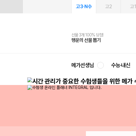
고3·N수
고2
고
선물 3개 100% 당첨!
선물 100% 증정!
여름방학 스터디 캐시백
2027 러셀 단과
스마트러닝앱
메가패스
메가패스 수강생 무료혜택!
사회공헌 캠페인
행운의 선물 뽑기
메가스터디 X 올리브
메가런 썸머스쿨
강사 공개선발
설문 EVENT
3일 무료 체험권
메가클럽 멤버십
희망이룸 메가나눔
영
메가선생님
수능·내신